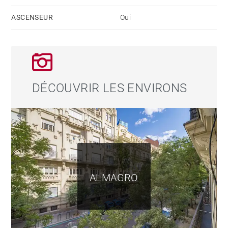
L’espace nuit comprend quatre chambres, toutes avec
ASCENSEUR
Oui
salle de bains en suite, bénéficiant de belles
ouvertures et d’une grande tranquillité grâce aux
patios intérieurs de l’immeuble. La résidence dispose
également d’une place de parking, d’un débarras situé
au dernier étage avec lumière naturelle, d’un service
DÉCOUVRIR LES ENVIRONS
de conciergerie et d’un seul appartement par étage,
garantissant intimité et exclusivité. Un bien rare dans
l’un des secteurs les plus recherchés de Madrid.
ALMAGRO