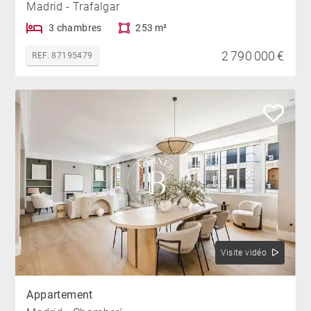
Madrid - Trafalgar
3 chambres
253 m²
2 790 000 €
REF. 87195479
Visite vidéo
Appartement