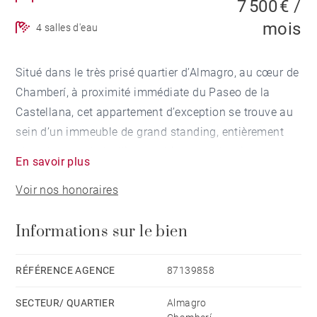
7 500 € /
mois
4 salles d'eau
Situé dans le très prisé quartier d’Almagro, au cœur de
Chamberí, à proximité immédiate du Paseo de la
Castellana, cet appartement d’exception se trouve au
sein d’un immeuble de grand standing, entièrement
rénové et protégé, alliant architecture classique et
En savoir plus
prestations contemporaines de très haute qualité.
Voir nos honoraires
La propriété, développant environ 255 m², a été
Informations sur le bien
entièrement rénovée avec des matériaux nobles et un
soin particulier apporté aux détails. L’organisation
intérieure a été pensée pour préserver la séparation
RÉFÉRENCE AGENCE
87139858
entre les espaces de réception et les zones de service.
SECTEUR/ QUARTIER
Almagro
La cuisine, spacieuse et entièrement équipée avec des