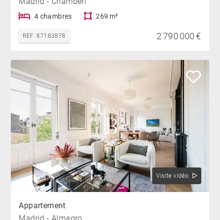
Madrid - Chamberí
4 chambres
269 m²
2 790 000 €
REF. 87183878
Visite vidéo
Appartement
Madrid - Almagro