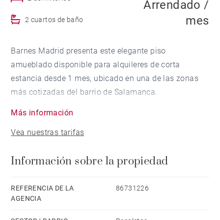
Arrendado /
mes
2 cuartos de baño
Barnes Madrid presenta este elegante piso
amueblado disponible para alquileres de corta
estancia desde 1 mes, ubicado en una de las zonas
más cotizadas del barrio de Salamanca.
Más información
La vivienda, completamente reformada con materiales
Vea nuestras tarifas
de alta calidad y mobiliario contemporáneo, ofrece
una distribución equilibrada y funcional. Dispone de
Información sobre la propiedad
un amplio salón con acceso a una agradable terraza
privada, perfecta para disfrutar de momentos de relax
al aire libre. La zona de comedor independiente
REFERENCIA DE LA
86731226
AGENCIA
conecta con una cocina moderna totalmente
equipada con electrodomésticos integrados de alta