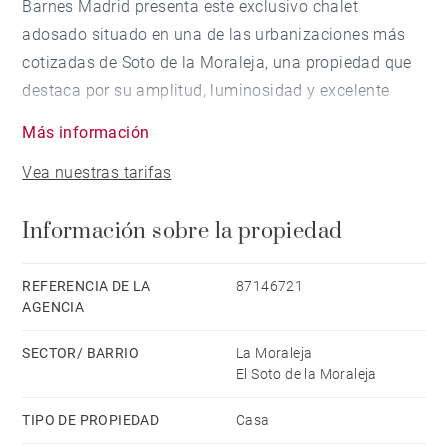
Barnes Madrid presenta este exclusivo chalet
adosado situado en una de las urbanizaciones más
cotizadas de Soto de la Moraleja, una propiedad que
destaca por su amplitud, luminosidad y excelente
distribución, concebida para disfrutar de una vida
Más información
familiar cómoda y sofisticada.
Vea nuestras tarifas
La vivienda se distribuye en tres plantas y cuenta con
Información sobre la propiedad
espacios generosos, grandes ventanales y abundante
luz natural en todas sus estancias.
REFERENCIA DE LA
87146721
AGENCIA
La planta principal dispone de un elegante hall de
entrada que da acceso a un amplio salón con
SECTOR/ BARRIO
La Moraleja
chimenea, un comedor independiente y una espaciosa
El Soto de la Moraleja
cocina con office y zona de lavandería. La conexión
TIPO DE PROPIEDAD
Casa
entre las distintas áreas ha sido diseñada para ofrecer