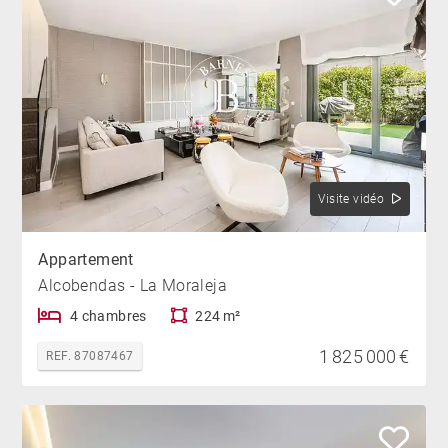
Visite vidéo
Appartement
Alcobendas - La Moraleja
4 chambres
224 m²
1 825 000 €
REF. 87087467