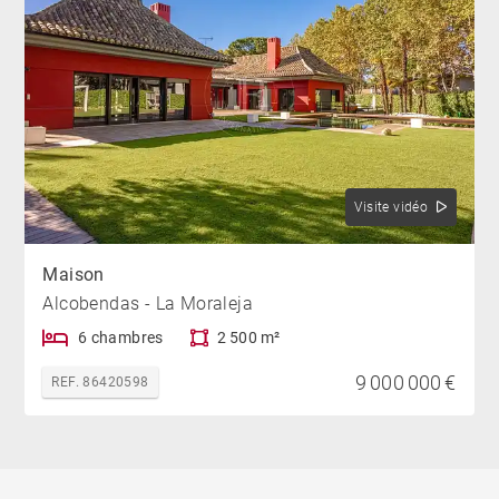
Visite vidéo
Maison
Alcobendas - La Moraleja
6 chambres
2 500 m²
9 000 000 €
REF. 86420598