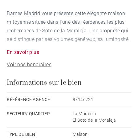
Barnes Madrid vous présente cette élégante maison
mitoyenne située dans l’une des résidences les plus
recherchées de Soto de la Moraleja. Une propriété qui
se distingue par ses volumes généreux, sa luminosité
exceptionnelle et son agencement parfaitement pensé
En savoir plus
pour offrir un cadre de vie familial confortable et
Voir nos honoraires
raffiné.
Informations sur le bien
Répartie sur trois niveaux, la maison bénéficie de
vastes espaces de vie, de grandes ouvertures et d’une
abondante lumière naturelle dans toutes les pièces.
RÉFÉRENCE AGENCE
87146721
SECTEUR/ QUARTIER
La Moraleja
Le rez-de-chaussée s’ouvre sur un élégant hall d’entrée
El Soto de la Moraleja
desservant un vaste salon avec cheminée, une salle à
manger indépendante ainsi qu’une grande cuisine
TYPE DE BIEN
Maison