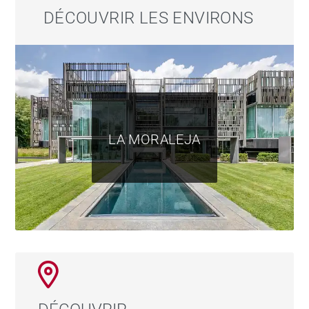
étage dispose également d’une chambre de service
DÉCOUVRIR LES ENVIRONS
avec salle de bains, de toilettes supplémentaires, d’un
espace de rangement et d’un accès direct au garage.
La propriété fait partie d’une résidence soigneusement
entretenue avec de beaux jardins communs, offrant un
environnement calme et sécurisé.
LA MORALEJA
Située à Soto de la Moraleja, l’un des quartiers
résidentiels les plus prestigieux du nord de Madrid,
cette propriété bénéficie d’excellentes connexions
avec le centre-ville grâce aux axes A-1 et M-40, ainsi
que de la proximité des meilleures écoles nationales
et internationales, des centres commerciaux, des
installations sportives et de tous les services
nécessaires à une qualité de vie exceptionnelle.