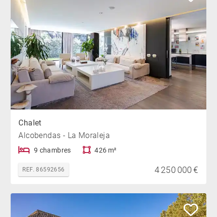
Chalet
Alcobendas - La Moraleja
9 chambres
426 m²
4 250 000 €
REF. 86592656