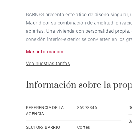
BARNES presenta este ático de diseño singular, u
Madrid por su combinación de amplitud, privacid
abiertas. Una vivienda con personalidad propia, d
conexión interior-exterior se convierten en los g
La propiedad cuenta con 183 m² construidos dis
Más información
impresionante terraza de 51 m², además de una 
Vea nuestras tarifas
adicionales muy versátiles, ideales como zona d
conjunto, se trata de una vivienda que ofrece am
poco habitual en esta ubicación.
Información sobre la pro
La zona principal se desarrolla con un elegante 
conviven en un gran espacio abierto lleno de luz
la terraza. La cocina, moderna y funcional, di
REFERENCIA DE LA
86998346
D
acceso independiente al exterior. En esta misma
AGENCIA
B
destaca por su amplitud, doble zona de vestidor
SECTOR/ BARRIO
Cortes
El segundo dormitorio, igualmente luminoso, cu