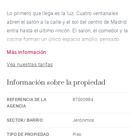
Lo primero que llega es la luz. Cuatro ventanales
abren el salón a la calle y el sol del centro de Madrid
entra hasta el último rincón. El salón, el comedor y la
cocina forman un único espacio amplio, pensado
para vivirlo en compañía: las comidas largas, los
Más información
amigos que vienen de visita, los planes que se
Vea nuestras tarifas
alargan sin prisa. La cocina, con su isla central, está
hecha para estar.
Información sobre la propiedad
La calle es de esas pocas que quedan en el centro:
tranquila, reservada, casi privada. Estamos en
REFERENCIA DE LA
87000984
AGENCIA
Jerónimos, uno de los barrios más codiciados de
Madrid, a cinco minutos andando del Retiro. El Paseo
SECTOR/ BARRIO
Jerónimos
del Prado, el Museo del Prado, el Reina Sofía y el Real
Jardín Botánico quedan al alcance de una caminata,
TIPO DE PROPIEDAD
Piso