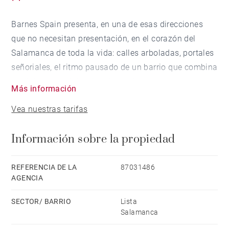
Barnes Spain presenta, en una de esas direcciones
que no necesitan presentación, en el corazón del
Salamanca de toda la vida: calles arboladas, portales
señoriales, el ritmo pausado de un barrio que combina
tradición y servicios de primer nivel.
Más información
Vea nuestras tarifas
La vivienda consta de 133 m² construidos, con
reforma integral a estrenar y se encuentra en una
Información sobre la propiedad
cuarta planta interior, orientación sur. Eso significa
mañanas luminosas, tardes tranquilas y el silencio
que solo dan los patios de manzana bien cuidados.
REFERENCIA DE LA
87031486
AGENCIA
Salón-comedor generoso, con luz natural, dos
SECTOR/ BARRIO
Lista
dormitorios amplios, con armarios empotrados,
Salamanca
dos baños completos, uno de ellos en suite.