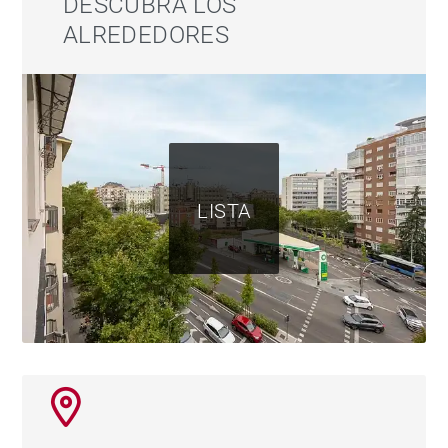
DESCUBRA LOS
ALREDEDORES
A cinco minutos a pie de Avenida de América: metro
(líneas 4, 6, 7, 9), autobuses interurbanos, acceso
inmediato a la A-2. El aeropuerto a veinte minutos.
Pensado para quien busca calidad de vida sin
complicaciones. Para profesionales que valoran llegar
LISTA
a casa y desconectar. Para inversores que saben que
el Salamanca no pierde valor.