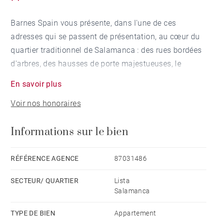
Barnes Spain vous présente, dans l'une de ces
adresses qui se passent de présentation, au cœur du
quartier traditionnel de Salamanca : des rues bordées
d'arbres, des hausses de porte majestueuses, le
rythme tranquille d'un quartier alliant tradition et
En savoir plus
services haut de gamme.
Voir nos honoraires
Le logement offre une surface construite de 133 m²,
Informations sur le bien
entièrement rénové et flambant neuf, et se trouve au
quatrième étage sans ascenseur, orienté sud. Cela
signifie des matins lumineux, des après-midis
RÉFÉRENCE AGENCE
87031486
tranquilles et le silence que seuls les patios
SECTEUR/ QUARTIER
Lista
d'immeuble bien entretenus peuvent offrir.
Salamanca
Grand salon-salle à manger baigné de lumière
TYPE DE BIEN
Appartement