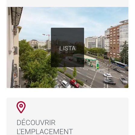
concierge et d'une communauté impliquée. Il
comprend un débarras — un luxe de plus en plus
difficile à trouver dans ce quartier.
À cinq minutes à pied de l'Avenida de América : métro
LISTA
(lignes 4, 6, 7, 9), bus interurbains, accès immédiat à
l'A-2. L'aéroport est à vingt minutes.
Conçu pour ceux qui recherchent une qualité de vie
sans complications. Pour les professionnels qui
apprécient de rentrer chez eux et de se déconnecter.
Pour les investisseurs qui savent que le quartier de
Salamanca ne perd pas de sa valeur.
DÉCOUVRIR
L'EMPLACEMENT