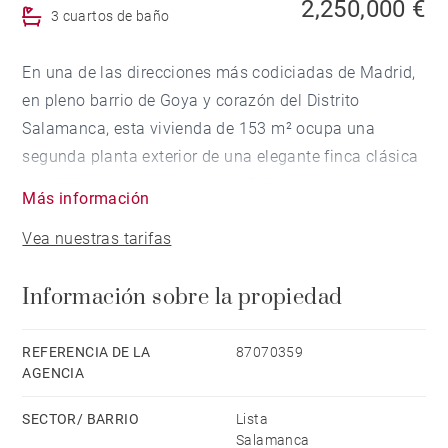
2,250,000 €
3 cuartos de baño
En una de las direcciones más codiciadas de Madrid,
en pleno barrio de Goya y corazón del Distrito
Salamanca, esta vivienda de 153 m² ocupa una
segunda planta exterior de una elegante finca clásica
de 1920 con portero/conserje. Reforma integral a
Más información
estrenar, con calidades premium y un diseño que
Vea nuestras tarifas
respira sofisticación en cada detalle.
Información sobre la propiedad
Una espectacular zona de día abierta une salón,
comedor y cocina en un espacio continuo, luminoso y
lleno de vida. El salón se asoma, a través de su
REFERENCIA DE LA
87070359
AGENCIA
balcón, a una tranquila calle arbolada: luz natural,
calma y privacidad en plena ciudad. La cocina,
SECTOR/ BARRIO
Lista
integrada en la zona social, deslumbra con mobiliario
Salamanca