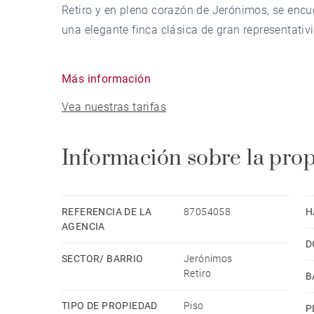
Retiro y en pleno corazón de Jerónimos, se encu
una elegante finca clásica de gran representativ
La propiedad ha sido completamente reformada 
Más información
encanto de la arquitectura tradicional madrileñ
Vea nuestras tarifas
sofisticado. La luz natural es protagonista en t
ventanales orientados al sudeste, que ofrecen a
del Retiro.
Información sobre la pro
La zona social se articula alrededor de un eleg
los techos altos, la carpintería original restaur
REFERENCIA DE LA
87054058
H
atmósfera cálida y refinada. La cocina, de dise
AGENCIA
D
sus líneas limpias, sus acabados de alta calida
SECTOR/ BARRIO
Jerónimos
Retiro
B
La zona de descanso alberga tres amplios dormit
ofrecer el máximo confort y privacidad. La suite
TIPO DE PROPIEDAD
Piso
P