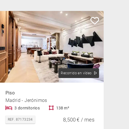
Recorrido en vídeo
Piso
Madrid - Jerónimos
3 dormitorios
138 m²
8,500 € / mes
REF. 87173234