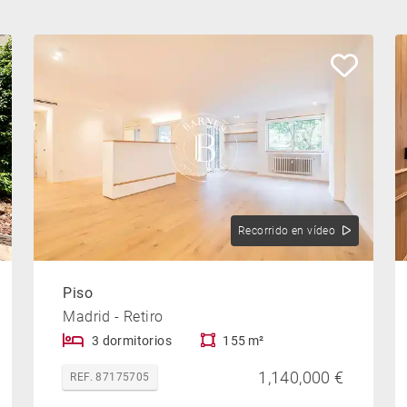
Recorrido en vídeo
Piso
Madrid - Retiro
3 dormitorios
155 m²
1,140,000 €
REF. 87175705