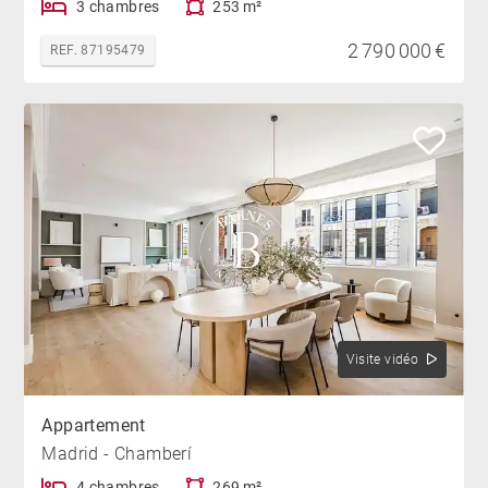
3 chambres
253 m²
Découvrez ce bien unique avec Barnes Madrid, leaders
2 790 000 €
REF. 87195479
européens de l’immobilier de luxe.
Visite vidéo
Appartement
Madrid - Chamberí
4 chambres
269 m²