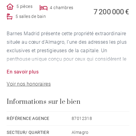
5 pièces
4 chambres
7 200 000 €
5 salles de bain
Barnes Madrid présente cette propriété extraordinaire
située au cœur d’Almagro, l’une des adresses les plus
exclusives et prestigieuses de la capitale. Un
penthouse unique conçu pour ceux qui considèrent le
luxe comme la combinaison parfaite entre intimité,
En savoir plus
design, confort et emplacement.
Voir nos honoraires
Avec ses 353 m² soigneusement distribués, cette
Informations sur le bien
résidence représente une opportunité exceptionnelle
sur le marché prime de Madrid. Un bien pensé pour
une clientèle qui valorise les grands volumes, la
RÉFÉRENCE AGENCE
87012318
lumière naturelle, les espaces extérieurs et les services
SECTEUR/ QUARTIER
Almagro
exclusifs, dans l’un des quartiers les plus sûrs,