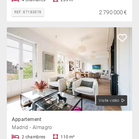
2 790 000 €
REF. 87183878
Visite vidéo
Appartement
Madrid - Almagro
2 chambres
110 m²