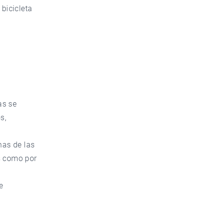
 bicicleta
as se
s,
nas de las
s como por
e