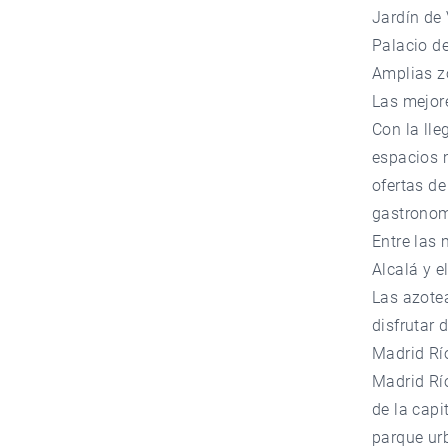
Jardín de 
Palacio de
Amplias zo
Las mejor
Con la lle
espacios 
ofertas de
gastronomí
Entre las
Alcalá y e
Las azotea
disfrutar 
Madrid Rí
Madrid Rí
de la capi
parque urb