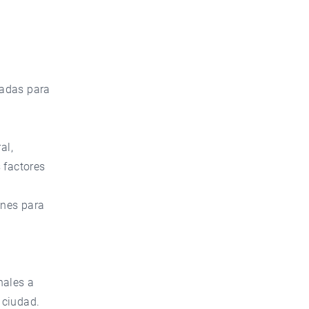
eadas para
al,
 factores
anes para
nales a
 ciudad.