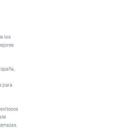
e los
mejores
España,
s para
 exitosos
ste
terrazas.