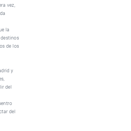
era vez,
ida
ue la
 destinos
os de los
drid y
es,
ir del
uentro
ctar del