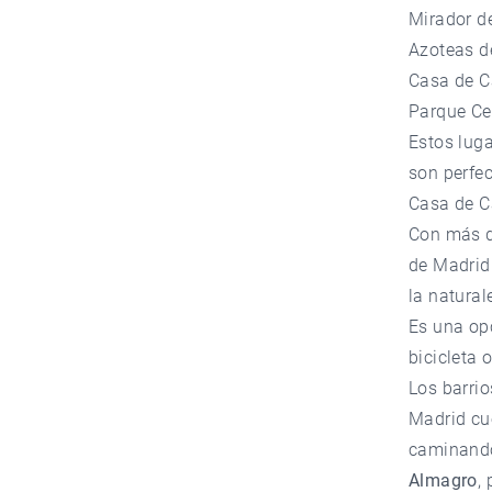
Mirador de
Azoteas de
Casa de 
Parque Cer
Estos lug
son perfec
Casa de C
Con más d
de Madrid.
la natural
Es una opc
bicicleta
Los barri
Madrid cu
caminand
Almagro
,