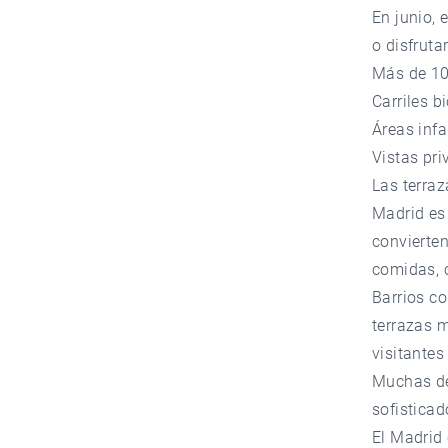
En junio, 
o disfruta
Más de 10
Carriles b
Áreas infa
Vistas pri
Las terra
Madrid es 
convierte
comidas, 
Barrios c
terrazas m
visitantes
Muchas de
sofisticad
El Madrid 