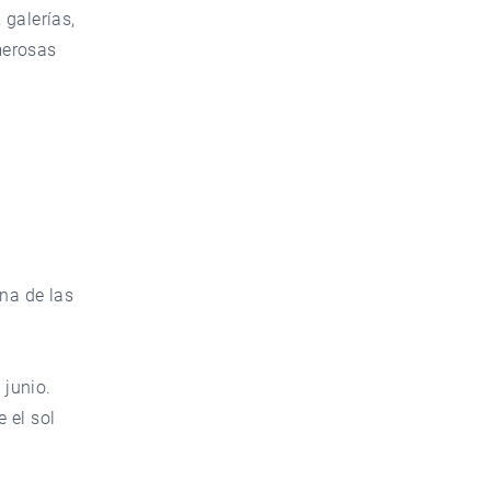
 galerías,
merosas
una de las
 junio.
 el sol