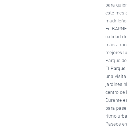
para quien
este mes o
madrileño
En
BARNE
calidad de
más atract
mejores lu
Parque de 
El
Parque 
una visita
jardines h
centro de 
Durante es
para pasea
ritmo urb
Paseos en