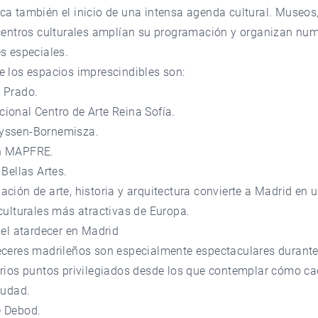
a también el inicio de una intensa agenda cultural. Museos,
 centros culturales amplían su programación y organizan nu
s especiales.
e los espacios imprescindibles son:
 Prado.
ional Centro de Arte Reina Sofía.
yssen-Bornemisza.
n MAPFRE.
 Bellas Artes.
ción de arte, historia y arquitectura convierte a Madrid en 
culturales más atractivas de Europa.
del atardecer en Madrid
eceres madrileños son especialmente espectaculares durante
rios puntos privilegiados desde los que contemplar cómo cae
iudad.
 Debod.