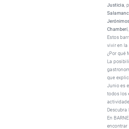
Justicia
, 
Salamanc
Jerónimo
Chamberí
Estos bar
vivir en la
¿Por qué M
La posibil
gastronomí
que explic
Junio es e
todos los 
actividade
Descubra
En
BARNE
encontrar