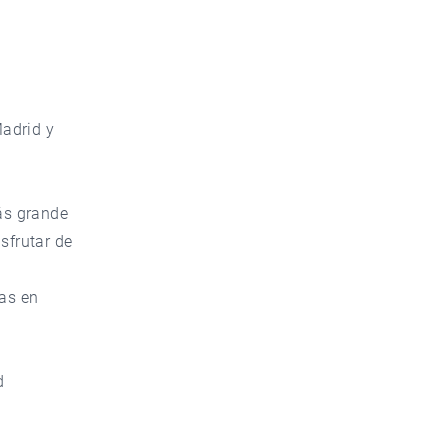
Madrid y
ás grande
sfrutar de
tas en
d