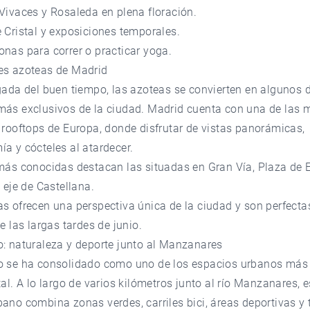
Vivaces y Rosaleda en plena floración.
 Cristal y exposiciones temporales.
nas para correr o practicar yoga.
es azoteas de Madrid
gada del buen tiempo, las azoteas se convierten en algunos d
más exclusivos de la ciudad. Madrid cuenta con una de las 
 rooftops de Europa, donde disfrutar de vistas panorámicas,
a y cócteles al atardecer.
 más conocidas destacan las situadas en Gran Vía, Plaza de 
l eje de Castellana.
s ofrecen una perspectiva única de la ciudad y son perfecta
de las largas tardes de junio.
o: naturaleza y deporte junto al Manzanares
o se ha consolidado como uno de los espacios urbanos más
tal. A lo largo de varios kilómetros junto al río Manzanares, e
ano combina zonas verdes, carriles bici, áreas deportivas y 