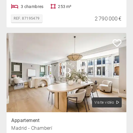
3 chambres
253 m²
2 790 000 €
REF. 87195479
Visite vidéo
Appartement
Madrid - Chamberí