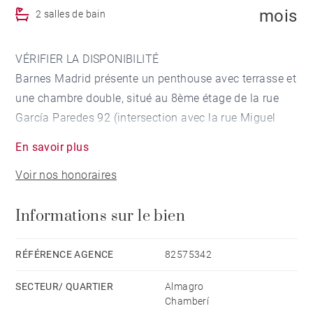
mois
2 salles de bain
VÉRIFIER LA DISPONIBILITÉ
Barnes Madrid présente un penthouse avec terrasse et
une chambre double, situé au 8ème étage de la rue
García Paredes 92 (intersection avec la rue Miguel
Ángel). Dans l'un des meilleurs quartiers de Madrid, à
En savoir plus
côté du Paseo de la Castellana, le centre d'affaires de
Voir nos honoraires
la capitale, et à deux pas des quartiers de Chamberí et
Salamanca, avec les restaurants les plus à la mode de
Informations sur le bien
la ville et les boutiques les plus exquises.
Superficie : 80m² + 90m² de terrasse. Dès l'entrée, on
RÉFÉRENCE AGENCE
82575342
trouve un salon ouvert avec deux grandes portes
SECTEUR/ QUARTIER
Almagro
coulissantes en verre qui donnent accès à une partie
Chamberí