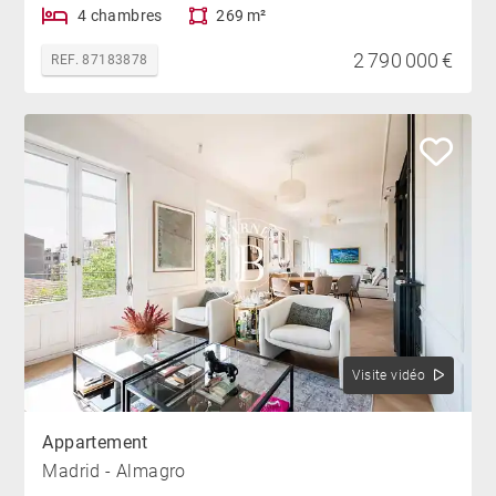
4 chambres
269 m²
2 790 000 €
REF. 87183878
Visite vidéo
Appartement
Madrid - Almagro