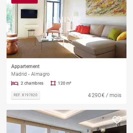
Appartement
Madrid - Almagro
2 chambres
120 m²
4 290 € / mois
REF. 8197820