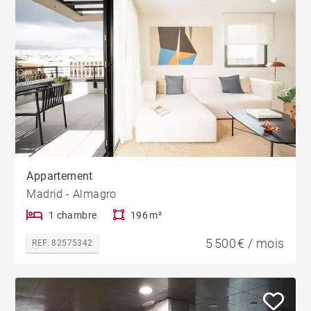
Appartement
Madrid - Almagro
1 chambre
196 m²
5 500 € / mois
REF. 82575342