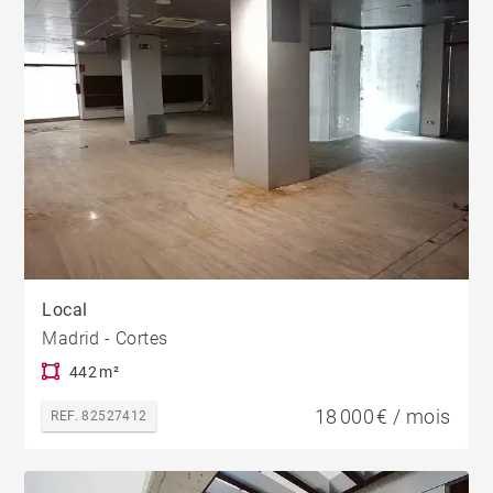
Local
Madrid - Cortes
442 m²
18 000 € / mois
REF. 82527412