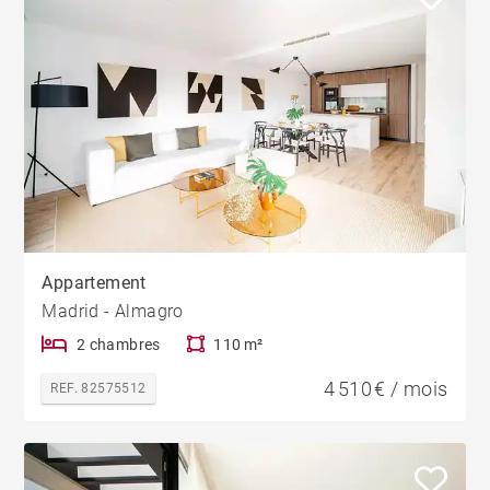
Appartement
Madrid - Almagro
2 chambres
110 m²
4 510 € / mois
REF. 82575512