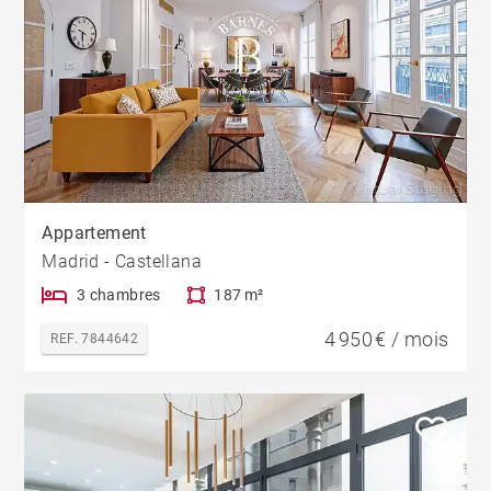
Appartement
Madrid - Castellana
3 chambres
187 m²
4 950 € / mois
REF. 7844642