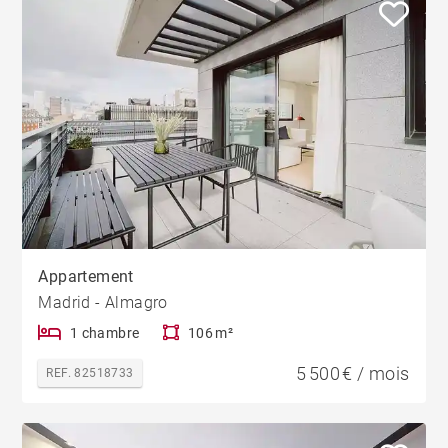
Appartement
Madrid - Almagro
1 chambre
106 m²
5 500 € / mois
REF. 82518733