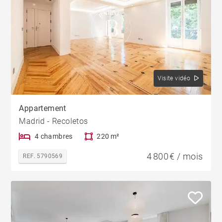
Visite vidéo
Appartement
Madrid - Recoletos
4 chambres
220 m²
4 800 € / mois
REF. 5790569