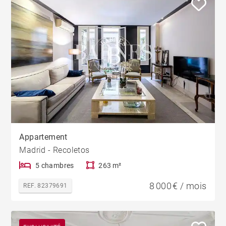
Appartement
Madrid - Recoletos
5 chambres
263 m²
8 000 € / mois
REF. 82379691