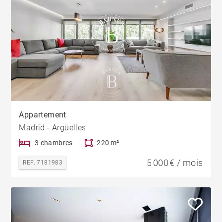
Appartement
Madrid - Argüelles
3 chambres
220 m²
5 000 € / mois
REF. 7181983