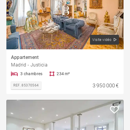
Visite vidéo
Appartement
Madrid - Justicia
3 chambres
234 m²
3 950 000 €
REF. 85370564