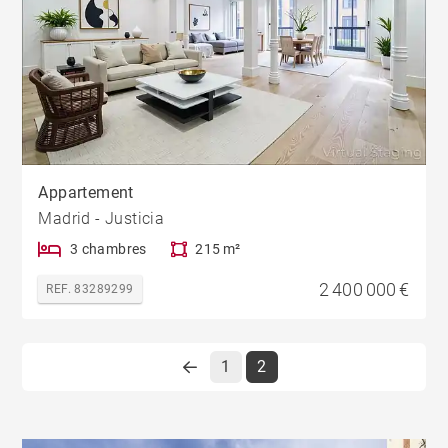
Appartement
Madrid - Justicia
3 chambres
215 m²
2 400 000 €
REF. 83289299
1
2