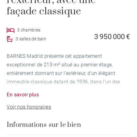
l'extérieur, avec une
façade classique
3 chambres
3 950 000 €
3 salles de bain
BARNES Madrid présente cet appartement
exceptionnel de 213 m² situé au premier étage,
entièrement donnant sur l'extérieur, d'un élégant
immeuble classique datant de 1936, dans l'un des
meilleurs emplacements du quartier de Salamanca.
En savoir plus
Une propriété unique qui conserve le caractère de
Voir nos honoraires
l'architecture seigneuriale madrilène grâce à une
rénovation exceptionnelle.
Informations sur le bien
Grâce à son espace et à son agencement, cet