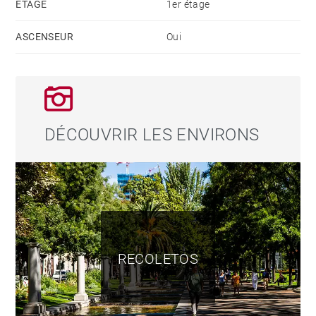
ÉTAGE
1er étage
Situé dans l'une des rues les plus prisées du quartier,
entouré de boutiques exclusives, de restaurants haut
ASCENSEUR
Oui
de gamme et bénéficiant d'excellentes liaisons de
transport, ce bien représente une occasion unique de
créer un logement sur mesure à l'une des adresses les
plus prestigieuses de Madrid.
DÉCOUVRIR LES ENVIRONS
Chez BARNES Madrid, nous vous invitons à visiter
notre site web pour découvrir les biens immobiliers les
plus exclusifs de la capitale.
RECOLETOS