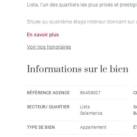
Lista, l'un des quartiers les plus prisés et presti
Située au quatrième étage intérieur donnant sur u
combinaison parfaite de tranquillité, de lumière na
En savoir plus
le quartier.
Voir nos honoraires
La maison a une superficie cadastrale de 108 m²,
rénovation complète. Elle dispose de deux grand
Informations sur le bien
d'un espace de vie confortable composé d'un sal
cuisine entièrement équipée. Elle est livrée meub
domotique et finitions soignées dans les moindr
RÉFÉRENCE AGENCE
86458007
C
SECTEUR/ QUARTIER
Lista
S
Le bâtiment, datant de 1950, conserve le charme
Salamanca
B
ascenseur et un service de conciergerie, offrant 
logement dispose de 7 m² extérieurs donnant sur 
TYPE DE BIEN
Appartement
É
améliore considérablement la qualité environne