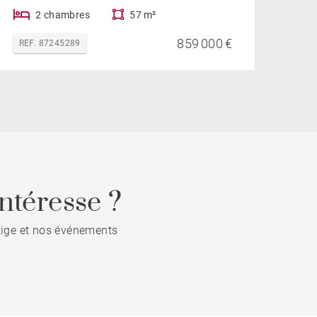
2 chambres
57 m²
859 000 €
REF. 87245289
ntéresse ?
stige et nos événements