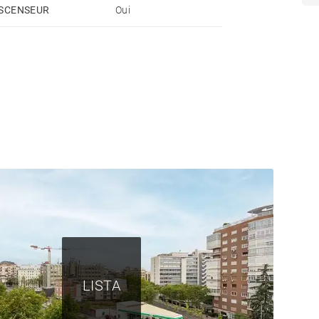
SCENSEUR
Oui
 principaux atouts. Il est situé à proximité d'axes
o de León, Castelló et Velázquez, dans un quartier
te et sa magnifique offre de services.
LISTA