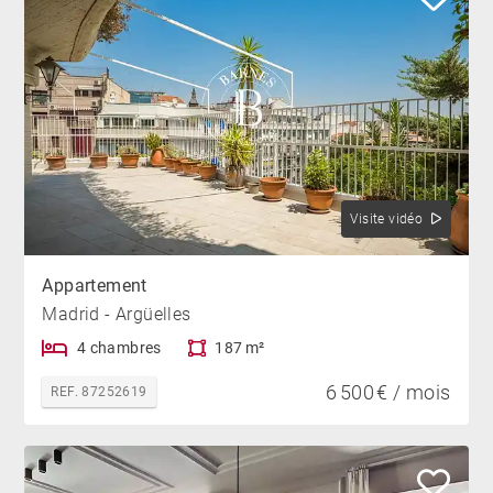
Visite vidéo
Appartement
Madrid - Argüelles
4 chambres
187 m²
6 500 € / mois
REF. 87252619