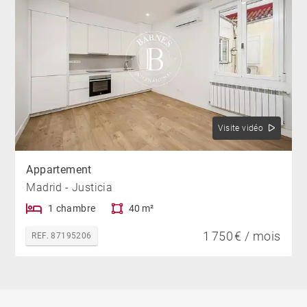
Visite vidéo
Appartement
Madrid - Justicia
1 chambre
40 m²
1 750 € / mois
REF. 87195206