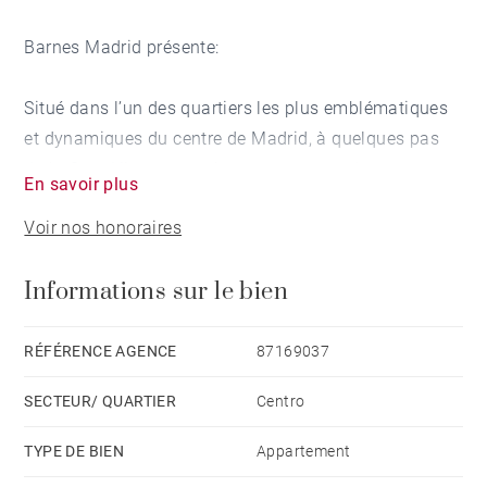
Barnes Madrid présente:
Situé dans l’un des quartiers les plus emblématiques
et dynamiques du centre de Madrid, à quelques pas
de la Gran Vía, ce superbe appartement récemment
En savoir plus
rénové incarne parfaitement l’alliance entre design
Voir nos honoraires
contemporain, fonctionnalité et sophistication
urbaine.
Informations sur le bien
Le bien dispose de quatre chambres spacieuses et de
trois salles de bains complètes, conçues avec soin
RÉFÉRENCE AGENCE
87169037
pour offrir confort, intimité et une distribution idéale
SECTEUR/ QUARTIER
Centro
pour une vie familiale ou un investissement haut de
gamme. Il comprend également une place de parking
TYPE DE BIEN
Appartement
privative dans l’immeuble — un atout rare en plein