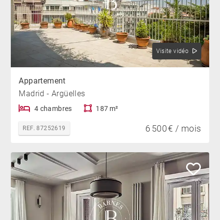
Visite vidéo
Appartement
Madrid - Argüelles
4 chambres
187 m²
6 500 € / mois
REF. 87252619