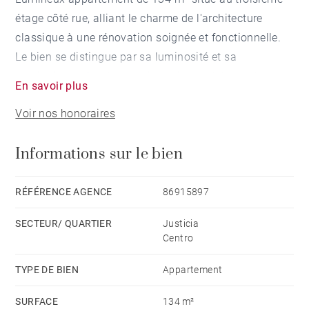
étage côté rue, alliant le charme de l'architecture
classique à une rénovation soignée et fonctionnelle.
Le bien se distingue par sa luminosité et sa
ventilation, grâce à son orientation sud, à ses deux
En savoir plus
balcons donnant sur la rue et à ses nombreuses
Voir nos honoraires
fenêtres donnant sur des cours intérieures qui
garantissent un éclairage naturel tout au long de la
Informations sur le bien
journée.
L'appartement dispose d'un vaste salon insonorisé,
RÉFÉRENCE AGENCE
86915897
d'une cuisine indépendante aux dimensions
SECTEUR/ QUARTIER
Justicia
généreuses et de deux chambres doubles, avec la
Centro
possibilité de réaménager l'espace pour obtenir une
troisième chambre. La chambre principale dispose
TYPE DE BIEN
Appartement
d'un dressing et d'un accès direct à sa salle de bains
SURFACE
134 m²
attenante. De plus, l'appartement offre une deuxième