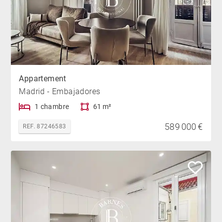
Appartement
Madrid - Embajadores
1 chambre
61 m²
589 000 €
REF. 87246583