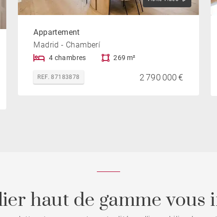
Appartement
Madrid - Chamberí
4 chambres
269 m²
2 790 000 €
REF. 87183878
ier haut de gamme vous i