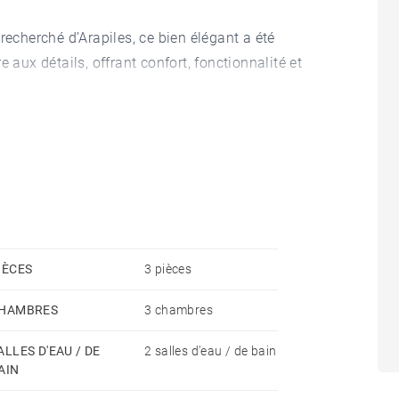
recherché d’Arapiles, ce bien élégant a été
 aux détails, offrant confort, fonctionnalité et
e Madrid.
etenu avec ascenseur et service de conciergerie,
ure lumineuse, garantissant un calme exceptionnel
stribution optimale. Il comprend un vaste salon-salle
sine américaine entièrement équipée avec îlot
IÈCES
3 pièces
r recevoir.
HAMBRES
3 chambres
 une suite parentale avec salle de bain privative,
ALLES D'EAU / DE
2 salles d'eau / de bain
AIN