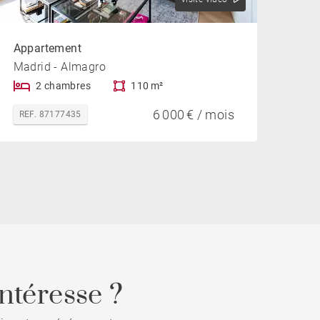
Appartement
Madrid - Almagro
2 chambres
110 m²
6 000 € / mois
REF. 87177435
ntéresse ?