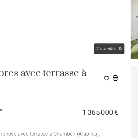
Visite vidéo
es avec terrasse à
in
1 365 000 €
rénové avec terrasse à Chamberí (Arapiles).