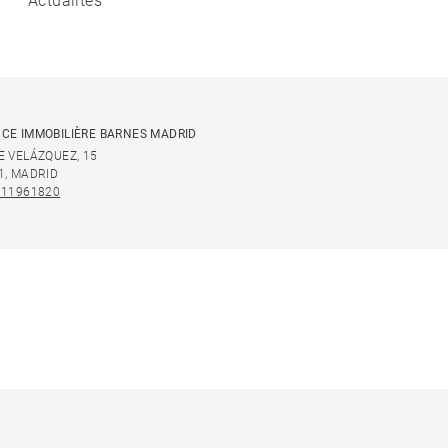
Actualités
CE IMMOBILIÈRE BARNES MADRID
E VELÁZQUEZ, 15
1, MADRID
911961820