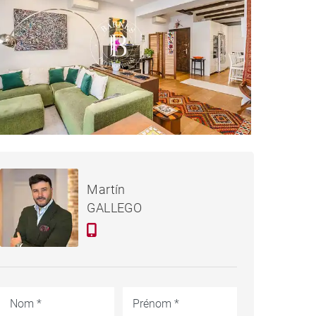
1 365 000 €
APPARTEMENT MADRID -
Martín
152 M²
GALLEGO