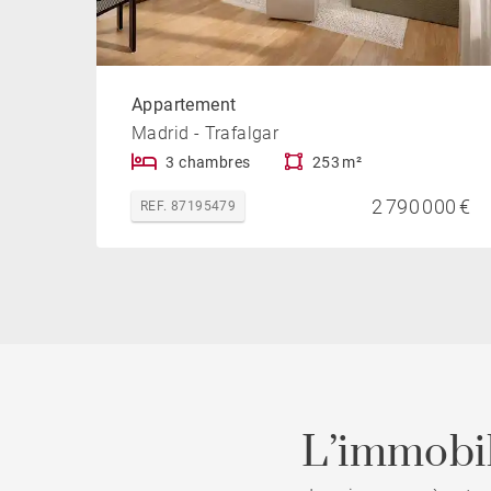
Appartement
Madrid - Trafalgar
3 chambres
253 m²
2 790 000 €
REF. 87195479
L’immobil