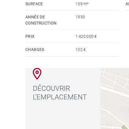
architecture bourgeoise à une offre culturelle e
SURFACE
159 m²
A
temple de Debod et d'excellentes liaisons en mét
ANNÉE DE
1930
Un quartier résidentiel par excellence, avec des
CONSTRUCTION
PRIX
1 420 000 €
CHARGES
102 €
DÉCOUVRIR
L'EMPLACEMENT