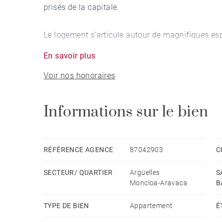
prisés de la capitale.
Le logement s'articule autour de magnifiques es
proportions généreuses, parfaitement délimité, q
En savoir plus
manger spacieuse, conçue comme un véritable espa
Voir nos honoraires
ouverte fait de l'ensemble un cadre idéal tant po
chaleur et modernité à la maison.
Informations sur le bien
Les trois chambres répondent aux besoins de toute
exceptionnelle, offre un espace de repos hors 
personnalisation. Les deux chambres supplément
RÉFÉRENCE AGENCE
87042903
C
d'appoint ou de bureau. Le logement dispose éga
SECTEUR/ QUARTIER
Argüelles
S
cellier stratégiquement répartis pour garantir un
Moncloa-Aravaca
B
Situé dans le prestigieux quartier d'Argüelles, ce
TYPE DE BIEN
Appartement
É
environnements les plus distingués et les plus c