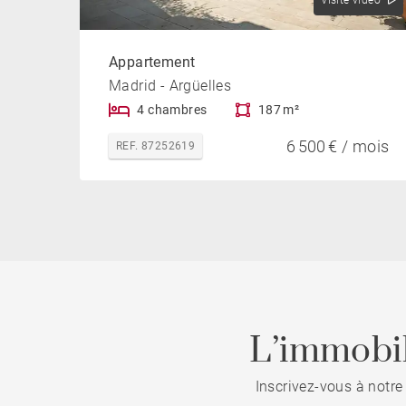
Visite vidéo
Appartement
Madrid - Argüelles
4 chambres
187 m²
6 500 € / mois
REF. 87252619
L’immobil
Inscrivez-vous à notre