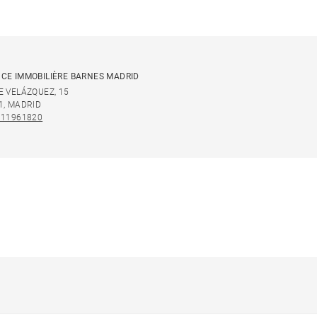
CE IMMOBILIÈRE BARNES MADRID
E VELÁZQUEZ, 15
1, MADRID
911961820