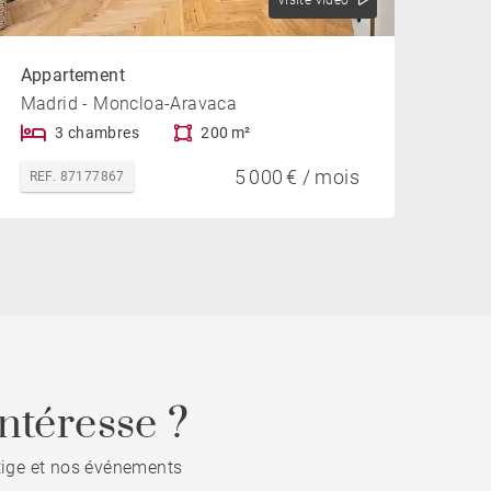
Visite vidéo
Appartement
Madrid - Moncloa-Aravaca
3 chambres
200 m²
5 000 € / mois
REF. 87177867
ntéresse ?
stige et nos événements