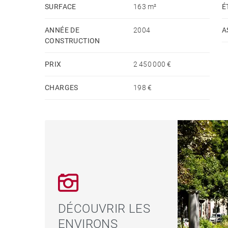
opportunité d'investissement solide dans un mar
SURFACE
163 m²
É
sa valeur. Le bien est livré avec ou sans mobilier
ANNÉE DE
2004
A
CONSTRUCTION
PRIX
2 450 000 €
CHARGES
198 €
DÉCOUVRIR LES
ENVIRONS