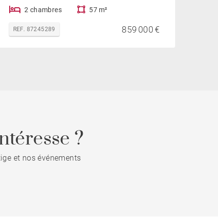
2 chambres
57 m²
859 000 €
REF. 87245289
ntéresse ?
stige et nos événements