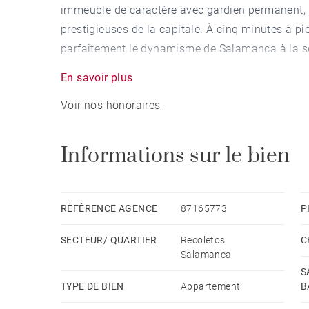
immeuble de caractère avec gardien permanent, s
prestigieuses de la capitale. À cinq minutes à pi
parfaitement le dynamisme de Salamanca à la sé
Madrid.
En savoir plus
Voir nos honoraires
L'appartement, d'une surface de 163 m², a fait l
de première qualité, offrant une distribution mod
et les espaces privés. Le séjour principal, de bel
Informations sur le bien
généreuse tout au long de la journée grâce à l'ori
Les deux chambres, toutes deux en suite avec sal
RÉFÉRENCE AGENCE
87165773
P
garantissent un haut niveau d'intimité et de conf
SECTEUR/ QUARTIER
Recoletos
C
L'appartement est équipé de la climatisation cha
Salamanca
confort optimal en toute saison.
S
TYPE DE BIEN
Appartement
B
Située sur l'un des axes résidentiels les plus re