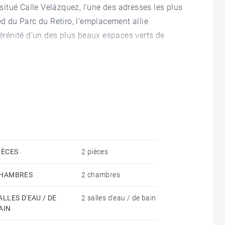
itué Calle Velázquez, l'une des adresses les plus
ed du Parc du Retiro, l'emplacement allie
rénité d'un des plus beaux espaces verts de
'objet d'une rénovation soignée avec des matériaux
erne qui équilibre avec élégance les espaces de vie
le amplitude, bénéficie d'une lumière naturelle
entation sud et est du bien.
le de bain complète et dressing intégré,
IÈCES
2 pièces
ort, tandis qu'un WC invités dessert la zone de jour.
HAMBRES
2 chambres
ud/froid et du chauffage central, assurant un
ALLES D'EAU / DE
2 salles d'eau / de bain
AIN
cherchés de Madrid, cette propriété représente une