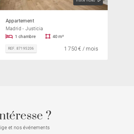
Visite vidéo
Appartement
Madrid - Justicia
1 chambre
40 m²
1 750 € / mois
REF. 87195206
ntéresse ?
stige et nos événements