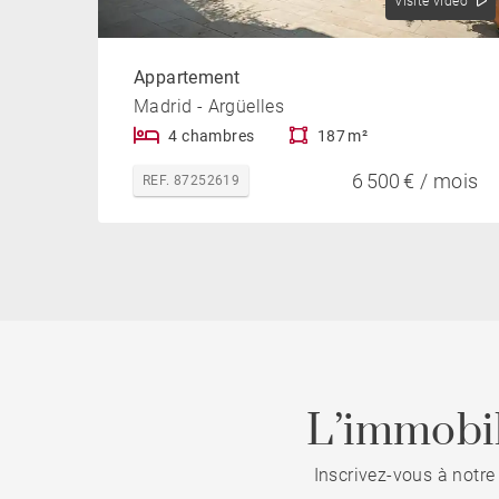
Visite vidéo
Appartement
Madrid - Argüelles
4 chambres
187 m²
6 500 € / mois
REF. 87252619
L’immobil
Inscrivez-vous à notre