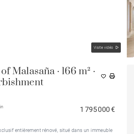
Visite vidéo
 of Malasaña · 166 m² ·
urbishment
in
1 795 000 €
xclusif entièrement rénové, situé dans un immeuble