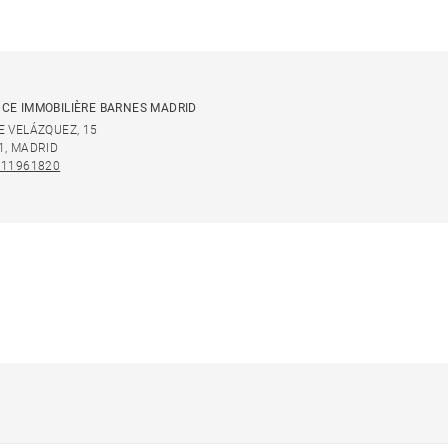
CE IMMOBILIÈRE BARNES MADRID
E VELÁZQUEZ, 15
1, MADRID
911961820