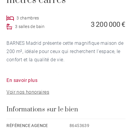
mètres carrés
3 chambres
3 200 000 €
3 salles de bain
BARNES Madrid présente cette magnifique maison de
200 m², idéale pour ceux qui recherchent l'espace, le
confort et la qualité de vie.
La propriété comprend 3 grandes chambres, dont
En savoir plus
deux avec salle de bain attenante, et un total de 3
Voir nos honoraires
salles de bain complètes, offrant un maximum
d'intimité et de confort pour toute la famille.
Informations sur le bien
Elle dispose de la climatisation, de l'eau chaude
centrale et du chauffage central avec compteurs
RÉFÉRENCE AGENCE
86453639