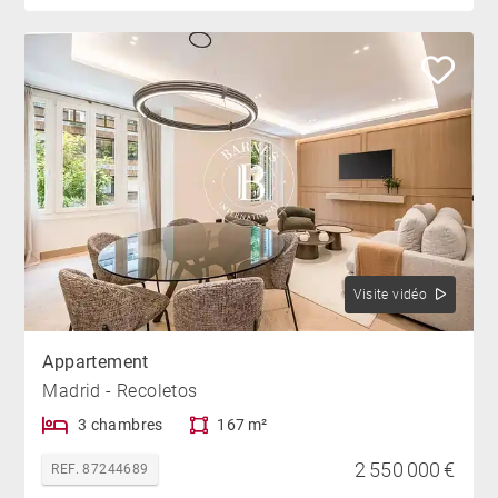
Visite vidéo
Appartement
Madrid - Recoletos
3 chambres
167 m²
2 550 000 €
REF. 87244689