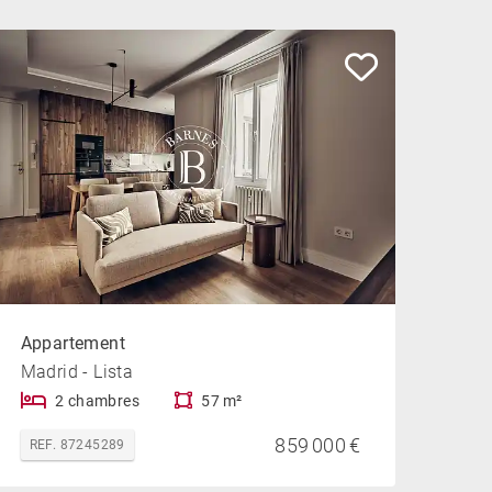
Appartement
Madrid - Lista
2 chambres
57 m²
859 000 €
REF. 87245289