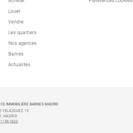
Acheter
Préférences cookies
Louer
Vendre
Les quartiers
Nos agences
Barnes
Actualités
CE IMMOBILIÈRE BARNES MADRID
E VELÁZQUEZ, 15
1, MADRID
911961820