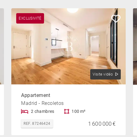
EXCLUSIVITÉ
Visite vidéo
Appartement
Madrid - Recoletos
2 chambres
100 m²
1 600 000 €
REF. 87246424