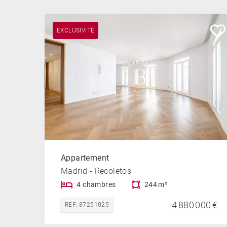
EXCLUSIVITÉ
Appartement
Madrid - Recoletos
4 chambres
244 m²
4 880 000 €
REF. 87251025