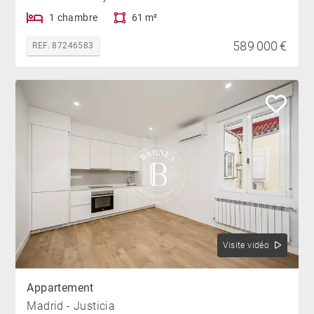
1 chambre
61 m²
589 000 €
REF. 87246583
Visite vidéo
Appartement
Madrid - Justicia