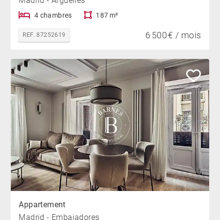
Madrid - Argüelles
4 chambres
187 m²
6 500 € / mois
REF. 87252619
Appartement
Madrid - Embajadores