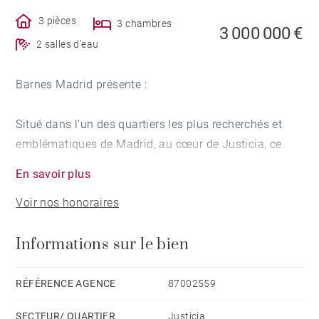
3 pièces
3 chambres
3 000 000 €
2 salles d'eau
Barnes Madrid présente :
Situé dans l’un des quartiers les plus recherchés et
emblématiques de Madrid, au cœur de Justicia, ce
magnifique appartement extérieur se distingue par ses
En savoir plus
volumes généreux, sa luminosité et son excellente
Voir nos honoraires
distribution, offrant une opportunité exceptionnelle de
vivre dans un cadre sophistiqué et privilégié.
Informations sur le bien
Le bien est en excellent état et bénéficie de vastes
espaces ouverts qui procurent une remarquable
RÉFÉRENCE AGENCE
87002559
sensation de confort et d’élégance. Grâce à son
SECTEUR/ QUARTIER
Justicia