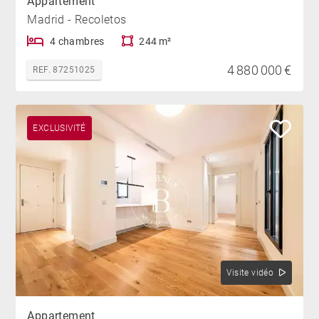
Appartement
Madrid - Recoletos
4 chambres
244 m²
4 880 000 €
REF. 87251025
EXCLUSIVITÉ
Visite vidéo
Appartement