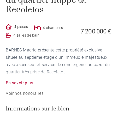
du quartier huppé de
Recoletos
4 pièces
4 chambres
7 200 000 €
4 salles de bain
BARNES Madrid présente cette propriété exclusive
située au septième étage d'un immeuble majestueux
avec ascenseur et service de conciergerie, au cœur du
quartier très prisé de Recoletos.
En savoir plus
D'une superficie de 307 m² et dotée d'une
Voir nos honoraires
spectaculaire terrasse de 55 m² orientée sud, cette
propriété offre espace, luminosité et un emplacement
Informations sur le bien
imbattable.