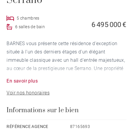
Serrano
5 chambres
6 495 000 €
6 salles de bain
BARNES vous présente cette résidence d'exception
située à l'un des derniers étages d'un élégant
immeuble classique avec un hall d'entrée majestueux,
au cœur de la prestigieuse rue Serrano. Une propriété
unique qui conjugue volumes généreux, design
En savoir plus
contemporain, prestations d'exception et
Voir nos honoraires
spectaculaire terrasse offrant des vues panoramiques
sur Madrid.
Informations sur le bien
Entièrement rénovée et vendue meublée, cette
résidence a été conçue pour une clientèle recherchant
RÉFÉRENCE AGENCE
87165693