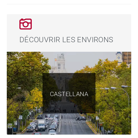
La partie nuit comprend cinq grandes chambres
doubles, toutes dotées de leur salle de bains en suite,
garantissant confort et intimité. Une élégante suite
invités avec accès indépendant complète l'ensemble.
DÉCOUVRIR LES ENVIRONS
La spectaculaire terrasse privée constitue l'un des
véritables joyaux de cette propriété. Véritable balcon
sur Madrid, elle offre de magnifiques vues
panoramiques et constitue un cadre privilégié pour les
repas en plein air, les soirées au coucher du soleil ou
tout simplement pour admirer le panorama
CASTELLANA
exceptionnel de la capitale.
Située sur la prestigieuse rue Serrano, au cœur du
quartier de Salamanca, cette résidence offre
l'opportunité rare de vivre à l'une des adresses les