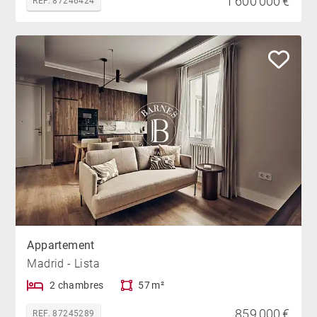
1 600 000 €
REF. 87246424
Appartement
Madrid - Lista
2 chambres
57 m²
859 000 €
REF. 87245289