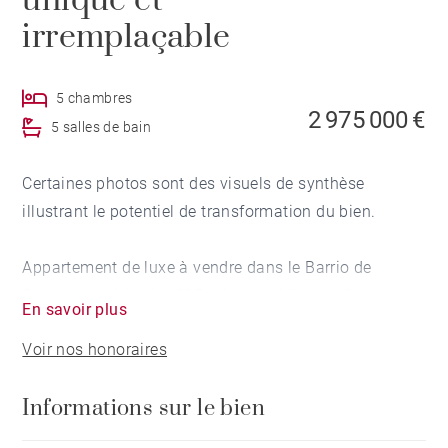
unique et
irremplaçable
5 chambres
2 975 000 €
5 salles de bain
Certaines photos sont des visuels de synthèse
illustrant le potentiel de transformation du bien.
Appartement de luxe à vendre dans le Barrio de
Salamanca, Madrid. 335 m² sur la Milla de Oro.
En savoir plus
Entresol orienté sud avec patio privatif exclusif. Une
Voir nos honoraires
opportunité rarissime de rénovation complète dans
l'une des adresses les plus prisées d'Europe.
Informations sur le bien
Dans un quartier où les biens d'exception