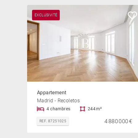
EXCLUSIVITÉ
Appartement
Madrid - Recoletos
4 chambres
244 m²
4 880 000 €
REF. 87251025