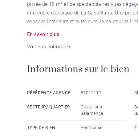
privée de 18 m² et de spectaculaires vues dégag
immeuble classique de La Castellana. Une proprié
espaces intérieurs et extérieurs, la hauteur et l’
cœur de Madrid.
En savoir plus
Voir nos honoraires
L’appartement a été entièrement rénové et se dis
lumière naturelle et les vues deviennent les véri
s’ouvre directement sur la terrasse, créant une c
Informations sur le bien
profiter d’un agréable extérieur idéal pour le quot
une vue urbaine privilégiée.
RÉFÉRENCE AGENCE
87012117
C
La cuisine semi-ouverte allie design et fonctionn
SECTEUR/ QUARTIER
Castellana
S
livrée entièrement meublée et équipée, intégrée 
Salamanca
B
conservant son indépendance visuelle.
TYPE DE BIEN
Penthouse
É
L’espace nuit propose deux chambres en suite, to