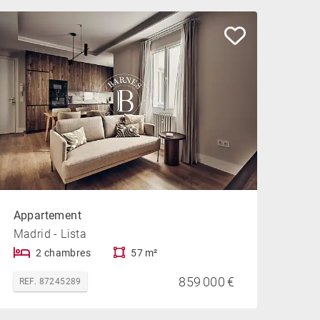
Appartement
Madrid - Lista
2 chambres
57 m²
859 000 €
REF. 87245289