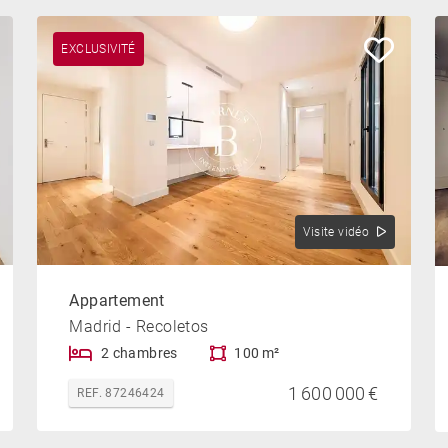
EXCLUSIVITÉ
Visite vidéo
Appartement
Madrid - Recoletos
2 chambres
100 m²
1 600 000 €
REF. 87246424