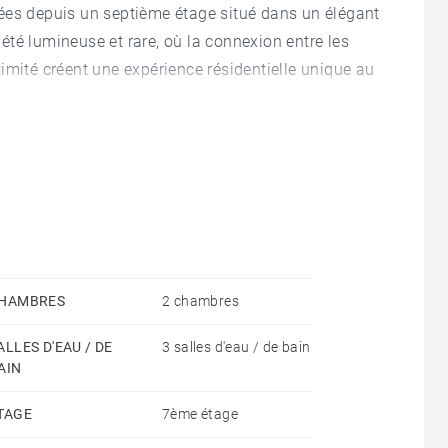
ées depuis un septième étage situé dans un élégant
té lumineuse et rare, où la connexion entre les
intimité créent une expérience résidentielle unique au
tingue par une distribution contemporaine où la
tables protagonistes. Le vaste salon-salle à manger
ontinuité naturelle entre les espaces et permettant de
idien, recevoir des invités ou dîner en plein air avec
HAMBRES
2 chambres
alité dans un concept élégant et actuel. Elle est
ALLES D'EAU / DE
3 salles d'eau / de bain
harmonieusement à l’espace de vie tout en
AIN
TAGE
7ème étage
utes deux très lumineuses et dotées de salles de