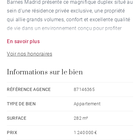
Barnes Madrid présente ce magnifique duplex situé au
sein d'une résidence privée exclusive, une propriété
qui allie grands volumes, confort et excellente qualité
de vie dans un environnement conçu pour profiter
pleinement du logement et de ses espaces communs.
En savoir plus
Voir nos honoraires
Avec 212 m² habitables et plus de 70 m² de terrasses
privées, ce bien se distingue par sa distribution
Informations sur le bien
fonctionnelle et ses généreux volumes. Il est idéal
pour les familles à la recherche d'espace sans
renoncer à l'intimité ni au confort.
RÉFÉRENCE AGENCE
87146365
TYPE DE BIEN
Appartement
Le logement est réparti sur deux niveaux, offrant une
séparation claire entre les espaces de réception et
SURFACE
282 m²
l'espace nuit. Il dispose de deux vastes salons, un à
PRIX
1 240 000 €
chaque étage, apportant une grande flexibilité pour