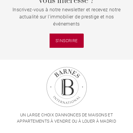
vous intéresse ?
Inscrivez-vous à notre newsletter et recevez notre
En résumé, une résidence idéale pour ceux qui
actualité sur l'immobilier de prestige et nos
recherchent une résidence privée avec des prestations
événements
de qualité et de généreux espaces extérieurs. Une
opportunité exceptionnelle de profiter d'un cadre de
S'INSCRIRE
vie paisible à seulement 20 minutes du centre de
Madrid.
Visitez ce bien avec Barnes International, leader
européen de l'immobilier résidentiel de luxe.
UN LARGE CHOIX D'ANNONCES DE MAISONS ET
APPARTEMENTS À VENDRE OU À LOUER À MADRID