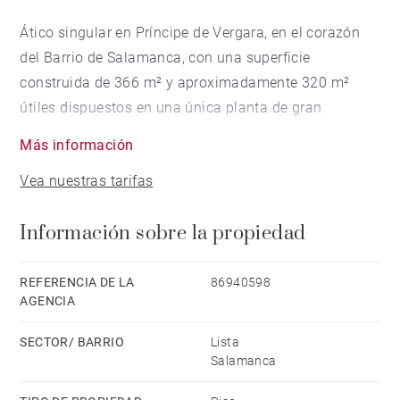
Ático singular en Príncipe de Vergara, en el corazón
del Barrio de Salamanca, con una superficie
construida de 366 m² y aproximadamente 320 m²
útiles dispuestos en una única planta de gran
amplitud. La vivienda ha sido concebida con un
Más información
criterio claro: que cada espacio tenga entidad propia,
Vea nuestras tarifas
que los recorridos sean naturales y que la luz y la
privacidad convivan sin esfuerzo. La selección de
Información sobre la propiedad
materiales, la altura de techos y la calidad de los
acabados elevan el conjunto muy por encima del
estándar de la zona, haciendo de este ático una
REFERENCIA DE LA
86940598
AGENCIA
propuesta verdaderamente diferencial en el mercado
residencial de lujo de Madrid.
SECTOR/ BARRIO
Lista
Salamanca
La entrada principal recibe al visitante con la