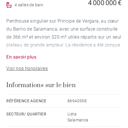
4 000 000 €
4 salles de bain
Penthouse singulier sur Príncipe de Vergara, au cœur
du Barrio de Salamanca, avec une surface construite
de 366 m² et environ 320 m² utiles répartis sur un seul
plateau de grande ampleur. La résidence a été conçue
selon un principe directeur clair : que chaque espace
En savoir plus
ait sa propre identité, que les circulations soient
Voir nos honoraires
naturelles et que la lumière et l'intimité coexistent
sans effort. Le choix des matériaux, la hauteur sous
Informations sur le bien
plafond et la qualité des finitions élèvent l'ensemble
bien au-dessus du standard du quartier, faisant de ce
penthouse une proposition véritablement distinctive
RÉFÉRENCE AGENCE
86940598
sur le marché résidentiel de luxe de Madrid.
SECTEUR/ QUARTIER
Lista
Salamanca
L'entrée principale accueille les visiteurs avec la