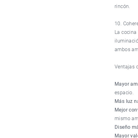
rincón.
10. Cohere
La cocina 
iluminació
ambos am
Ventajas d
Mayor amp
espacio.
Más luz na
Mejor con
mismo am
Diseño má
Mayor valo