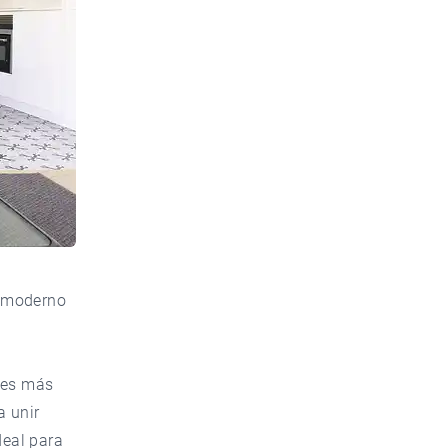
o moderno
nes más
a unir
deal para