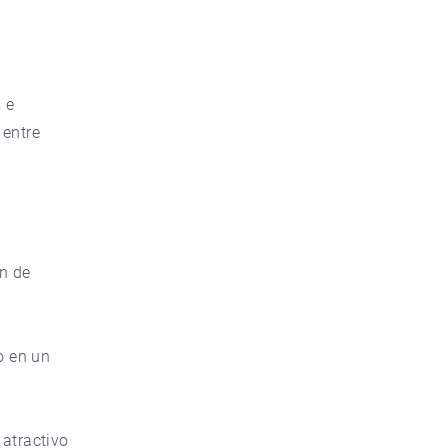
s e
 entre
ón de
o en un
 atractivo