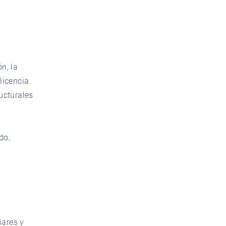
n, la
licencia.
ucturales
do,
iares y