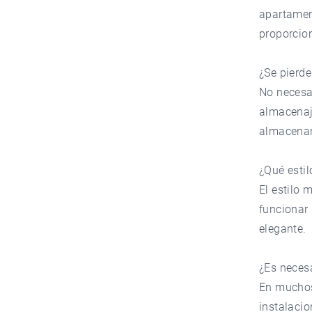
apartamen
proporcio
¿Se pierd
No necesa
almacenaj
almacena
¿Qué estil
El estilo 
funcionar 
elegante.
¿Es necesa
En muchos 
instalaci