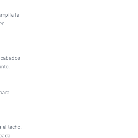
amplía la
en
 acabados
unto.
 para
 el techo,
 cada