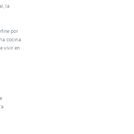
l, la
efine por
Una cocina
 vivir en
e
ra