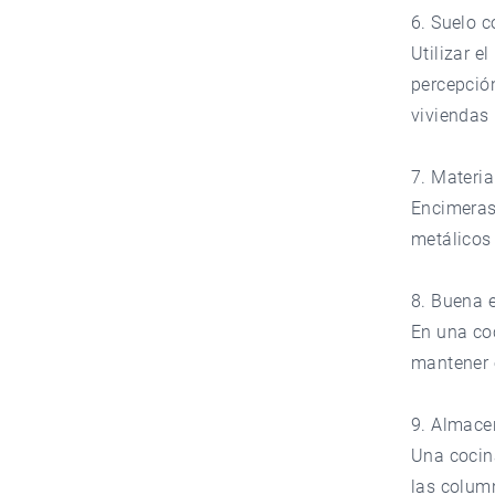
6. Suelo c
Utilizar e
percepció
viviendas
7. Materia
Encimeras
metálicos 
8. Buena 
En una coc
mantener e
9. Almace
Una cocin
las colum