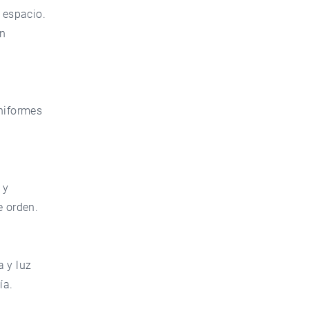
 espacio.
en
uniformes
.
 y
e orden.
a y luz
ía.