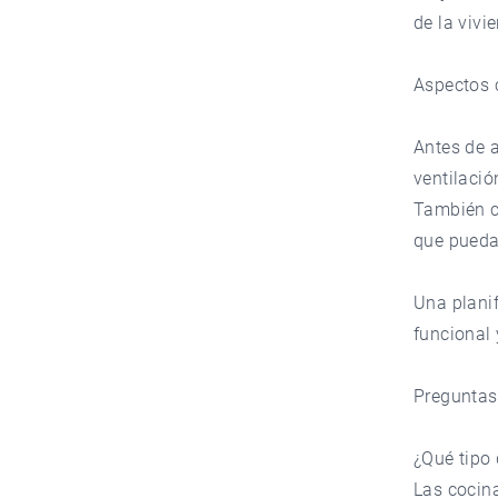
de la vivi
Aspectos 
Antes de a
ventilació
También c
que pueda
Una planif
funcional 
Preguntas
¿Qué tipo 
Las cocina