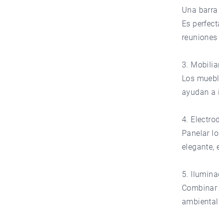
Una barra 
Es perfec
reuniones 
3. Mobilia
Los mueble
ayudan a i
4. Electr
Panelar l
elegante, 
5. Ilumin
Combinar l
ambiental