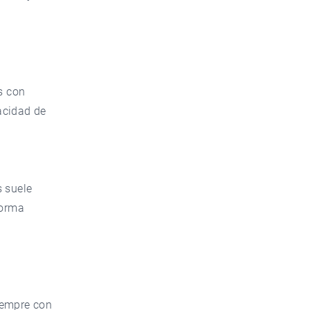
s con
acidad de
s suele
forma
iempre con