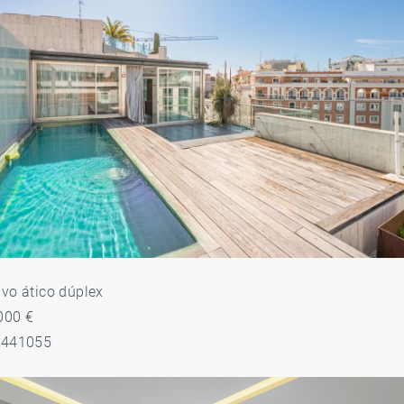
ivo ático dúplex
000 €
5441055