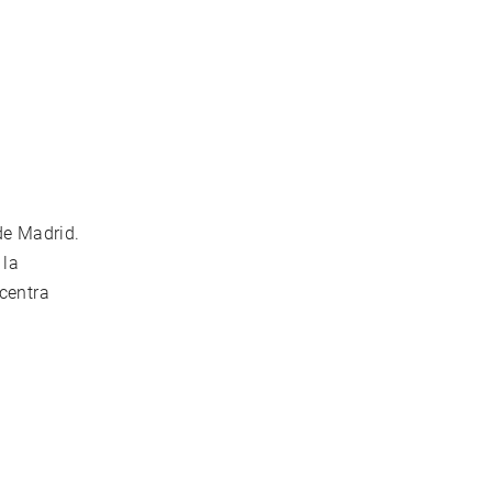
de Madrid.
 la
ncentra