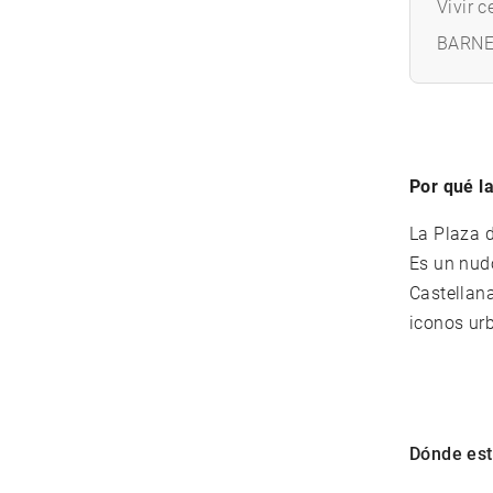
Vivir 
BARNE
Por qué l
La Plaza d
Es un nud
Castellan
iconos ur
Dónde est