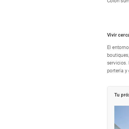
Colón sumó
Vivir cerc
El entorn
boutiques
servicios.
portería 
Tu pró