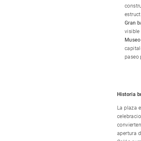
constru
estruc
Gran b
visibl
Museo 
capita
paseo 
Historia b
La plaza e
celebraci
convierten
apertura d