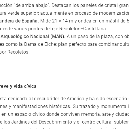
cción “de arriba abajo”. Destacan los paneles de cristal gran
tura verde superior; actualmente en proceso de modernizació
andera de España.
Mide 21 × 14 m y ondea en un mástil de 
e desde varios puntos del eje Recoletos–Castellana.
Arqueológico Nacional (MAN).
A un paso de la plaza, con o
les como la Dama de Elche: plan perfecto para combinar cult
por Recoletos.
reve y vida cívica
stá dedicada al descubridor de América y ha sido escenario
ones y manifestaciones históricas. Su trazado y monumental
 en un espacio cívico donde conviven memoria, arte y ciudad
e los Jardines del Descubrimiento y el centro cultural subter