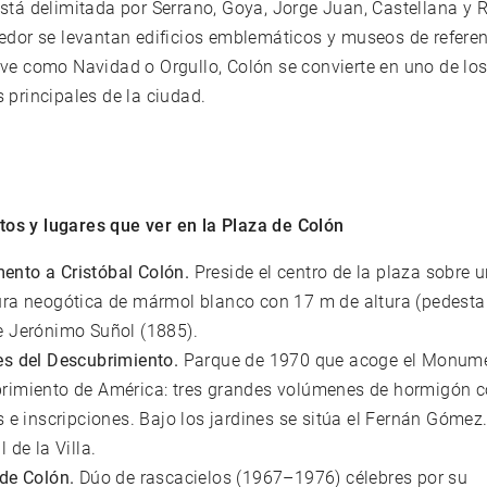
stá delimitada por Serrano, Goya, Jorge Juan, Castellana y 
edor se levantan edificios emblemáticos y museos de referen
ave como Navidad o Orgullo, Colón se convierte en uno de lo
 principales de la ciudad.
s y lugares que ver en la Plaza de Colón
nto a Cristóbal Colón.
Preside el centro de la plaza sobre u
ura neogótica de mármol blanco con 17 m de altura (pedestal 
e Jerónimo Suñol (1885).
es del Descubrimiento.
Parque de 1970 que acoge el Monume
rimiento de América: tres grandes volúmenes de hormigón 
s e inscripciones. Bajo los jardines se sitúa el Fernán Gómez
l de la Villa.
 de Colón.
Dúo de rascacielos (1967–1976) célebres por su