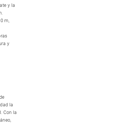
ate y la
n.
50 m,
bras
ura y
 de
idad la
. Con la
ráneo,