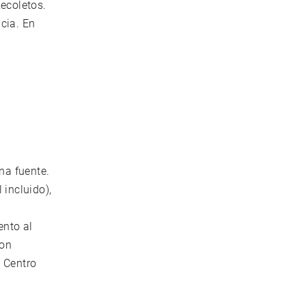
Recoletos.
cia. En
s
na fuente.
incluido),
nto al
con
. Centro