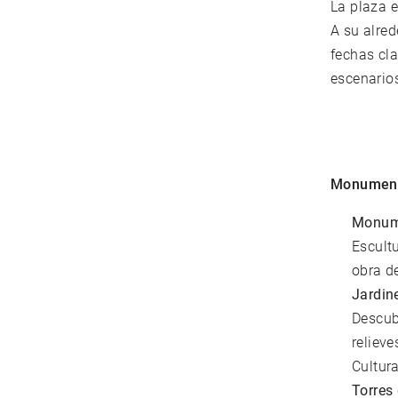
La plaza e
A su alred
fechas cl
escenarios
Monumento
Monume
Escult
obra d
Jardin
Descub
relieve
Cultura
Torres