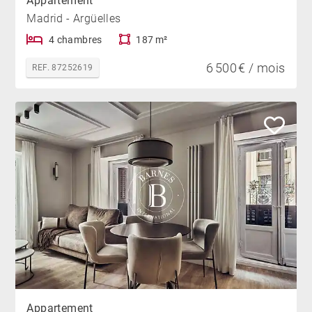
Appartement
Madrid - Argüelles
4 chambres
187 m²
6 500 € / mois
REF. 87252619
Appartement