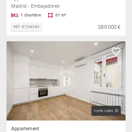
Madrid - Embajadores
1 chambre
61 m²
589 000 €
REF. 87246583
Visite vidéo
Appartement