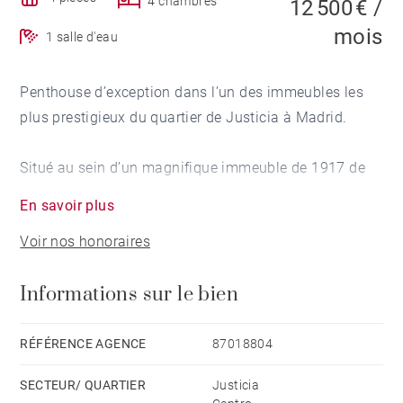
4 chambres
12 500 € /
mois
1 salle d'eau
Penthouse d’exception dans l’un des immeubles les
plus prestigieux du quartier de Justicia à Madrid.
Situé au sein d’un magnifique immeuble de 1917 de
style éclectique français inspiré de l’architecture
En savoir plus
Beaux-Arts parisienne, ce spectaculaire penthouse de
Voir nos honoraires
229 m² représente une alliance rare entre patrimoine
architectural et design contemporain haut de gamme.
Informations sur le bien
L’immeuble constitue à lui seul un véritable joyau
architectural, tant par l’élégance remarquable de sa
RÉFÉRENCE AGENCE
87018804
façade classique que par la beauté et l’état de
SECTEUR/ QUARTIER
Justicia
conservation impeccable de ses parties communes.