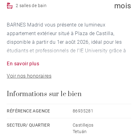
mois
2 salles de bain
BARNES Madrid vous présente ce lumineux
appartement extérieur situé à Plaza de Castilla,
disponible à partir du 1er août 2026, idéal pour les
étudiants et professionnels de l’IE University grâce à
son excellente localisation et ses connexions. Le bien
En savoir plus
est en très bon état et se distingue par la qualité de
Voir nos honoraires
ses prestations, ses beaux volumes et son élégante
décoration, agrémentée d’œuvres d’art apportant
Informations sur le bien
chaleur et personnalité à chaque espace.
Entièrement meublé et équipé, l’appartement dispose
RÉFÉRENCE AGENCE
86935281
de trois grandes chambres doubles et offre une
SECTEUR/ QUARTIER
Castillejos
distribution confortable et fonctionnelle, pensée pour
Tetuán
le confort au quotidien. Le salon-salle à manger,