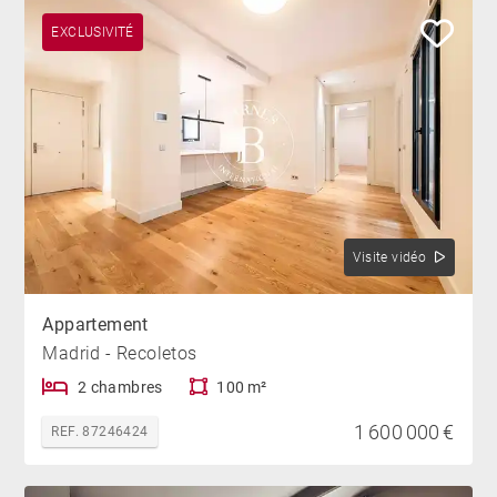
EXCLUSIVITÉ
Visite vidéo
Appartement
Madrid - Recoletos
2 chambres
100 m²
1 600 000 €
REF. 87246424