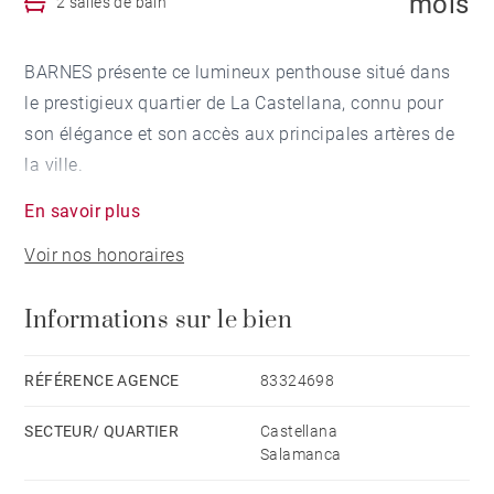
mois
2 salles de bain
BARNES présente ce lumineux penthouse situé dans
le prestigieux quartier de La Castellana, connu pour
son élégance et son accès aux principales artères de
la ville.
En savoir plus
L'une des caractéristiques les plus remarquables de ce
Voir nos honoraires
penthouse est son excellente luminosité. Ses fenêtres
et sa porte d'accès à la terrasse permettent à la
Informations sur le bien
lumière naturelle d'envahir tout l'espace, créant ainsi
une atmosphère chaleureuse et accueillante.
RÉFÉRENCE AGENCE
83324698
L'appartement comprend deux chambres, chacune
SECTEUR/ QUARTIER
Castellana
avec sa propre salle de bains. En outre, il y a un
Salamanca
bureau situé dans une mezzanine, qui offre un espace