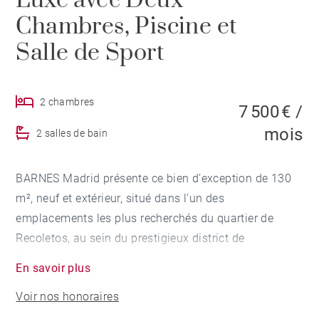
Luxe avec Deux
Chambres, Piscine et
Salle de Sport
2 chambres
7 500 € /
mois
2 salles de bain
BARNES Madrid présente ce bien d’exception de 130
m², neuf et extérieur, situé dans l’un des
emplacements les plus recherchés du quartier de
Recoletos, au sein du prestigieux district de
Salamanca. L’appartement se trouve au deuxième
En savoir plus
étage d’un immeuble neuf avec façade classique
Voir nos honoraires
classée, reconnu comme patrimoine historique, et ne
compte que onze résidences de luxe.