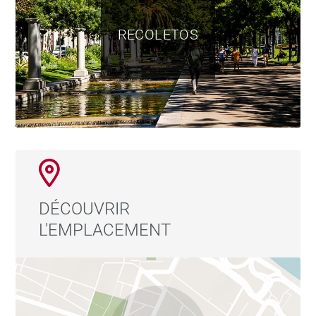
Chauffage au sol
RECOLETOS
Système aérothermique
Domotique intégrale
Fenêtres insonorisées
Finitions haut de gamme et détails de luxe
DÉCOUVRIR
À deux pas du parc du Retiro, ce bien offre un
L'EMPLACEMENT
environnement calme et verdoyant, avec un accès
immédiat aux boutiques de luxe, restaurants
gastronomiques et tous les services du quartier de
Salamanca.