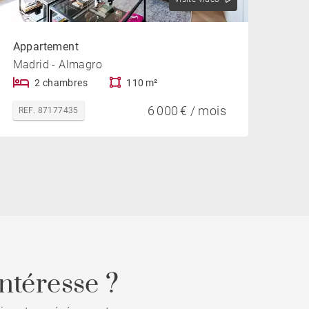
Appartement
Madrid - Almagro
2 chambres
110 m²
6 000 € / mois
REF. 87177435
ntéresse ?