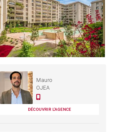
APPARTEMENT MADRID -
Loué / mois
Mauro
135 M²
OJEA
DÉCOUVRIR L'AGENCE