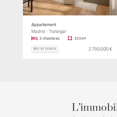
Appartement
Madrid - Trafalgar
3 chambres
253 m²
2 790 000 €
REF. 87195479
L’immobil