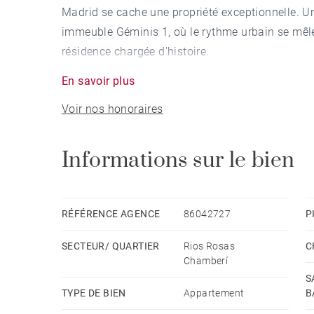
Madrid se cache une propriété exceptionnelle. Un
immeuble Géminis 1, où le rythme urbain se mêle 
résidence chargée d'histoire.
En savoir plus
Située à côté de Ponzano, à quelques pas du Cort
Voir nos honoraires
la ville par la station de métro Nuevos Ministeri
imbattable en plein cœur de Chamberí, sans renonc
Informations sur le bien
Le salon-salle à manger, entièrement extérieur, 
directe sur le parc récemment rénové de la résid
fontaines qui confèrent à la maison une atmosphèr
RÉFÉRENCE AGENCE
86042727
P
silence et la vue font de cette pièce un refuge d
SECTEUR/ QUARTIER
Rios Rosas
C
Chamberí
Le logement dispose de trois chambres. La chamb
S
attenante, tandis que les deux chambres secondair
TYPE DE BIEN
Appartement
B
elles donnent toutes deux sur un patio à l'usage e