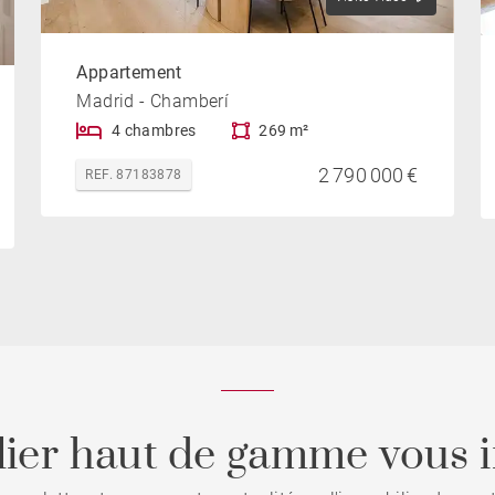
Appartement
Madrid - Chamberí
4 chambres
269 m²
2 790 000 €
REF. 87183878
ier haut de gamme vous i