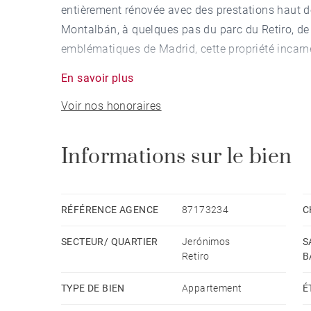
entièrement rénovée avec des prestations haut d
Montalbán, à quelques pas du parc du Retiro, de l
emblématiques de Madrid, cette propriété incarne 
En savoir plus
L'espace de vie s'organise autour d'un vaste séjo
Voir nos honoraires
cuisine, offrant un cadre lumineux et sophistiqué,
Réalisée en pierre naturelle et en marbre, la cui
électroménagers haut de gamme et comprend une 
Informations sur le bien
sèche-linge et espace de service.
L'espace nuit comprend deux grandes chambres d
RÉFÉRENCE AGENCE
87173234
C
bains privative. La suite principale est équipée 
SECTEUR/ QUARTIER
Jerónimos
S
dispose de deux lits simples. Une élégante sall
Retiro
B
facilement être aménagée en troisième chambre e
indépendante.
TYPE DE BIEN
Appartement
É