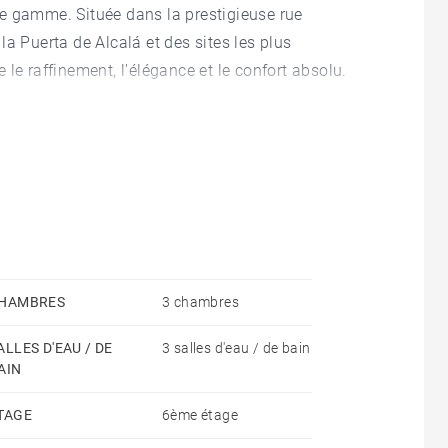
e gamme. Située dans la prestigieuse rue
a Puerta de Alcalá et des sites les plus
le raffinement, l'élégance et le confort absolu.
ur ouvert réunissant salon, salle à manger et
 idéal pour recevoir ou profiter du quotidien.
sine est entièrement équipée avec des appareils
buanderie discrètement intégrée avec lave-linge,
oubles, chacune disposant de sa propre salle de
HAMBRES
3 chambres
d'un lit double, tandis que la seconde chambre
ALLES D'EAU / DE
3 salles d'eau / de bain
e de cinéma ou bureau avec canapé-lit peut
AIN
t bénéficie d'une salle de bains complète
TAGE
6ème étage