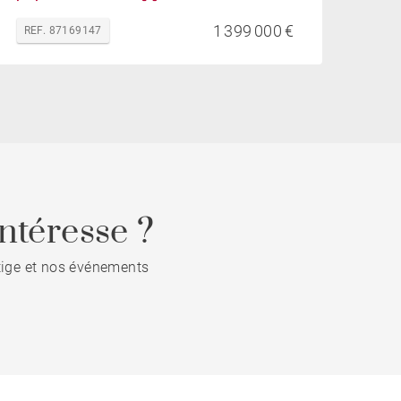
1 399 000 €
REF. 87169147
ntéresse ?
stige et nos événements