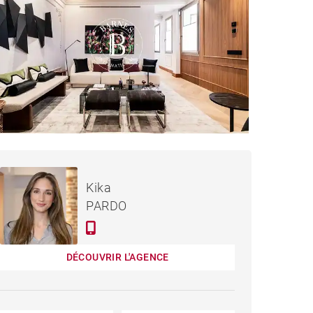
8 500 € / mois
APPARTEMENT MADRID -
Kika
138 M²
PARDO
DÉCOUVRIR L'AGENCE