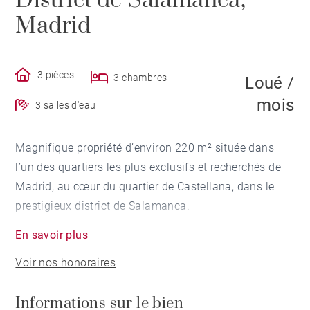
District de Salamanca,
Madrid
3 pièces
3 chambres
Loué /
mois
3 salles d'eau
Magnifique propriété d’environ 220 m² située dans
l’un des quartiers les plus exclusifs et recherchés de
Madrid, au cœur du quartier de Castellana, dans le
prestigieux district de Salamanca.
En savoir plus
Le bien est loué non meublé et se distingue par son
Voir nos honoraires
excellente distribution, ses volumes généreux et sa
grande luminosité. Il dispose d’un vaste salon
Informations sur le bien
indépendant, d’une salle à manger, d’un bureau idéal