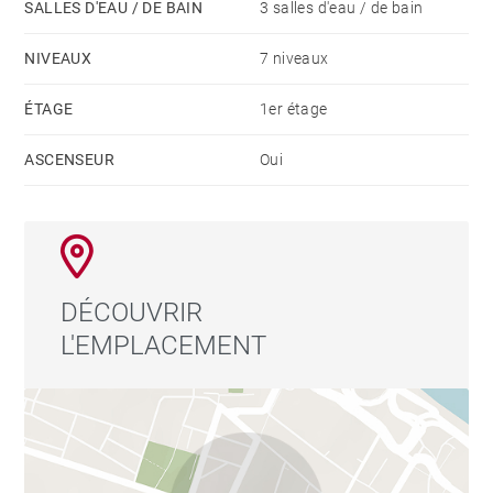
SALLES D'EAU / DE BAIN
3 salles d'eau / de bain
de Salamanca et des meilleures zones commerçantes
et gastronomiques de Madrid.
NIVEAUX
7 niveaux
ÉTAGE
1er étage
Une opportunité unique de vivre dans l’un des
quartiers résidentiels les plus élégants et prisés de la
ASCENSEUR
Oui
capitale.
DÉCOUVRIR
L'EMPLACEMENT