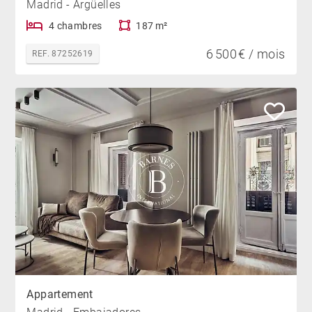
Madrid - Argüelles
4 chambres
187 m²
6 500 € / mois
REF. 87252619
Appartement