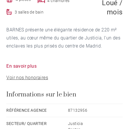
4 chambres
Loué /
mois
3 salles de bain
BARNES présente une élégante résidence de 220 m²
utiles, au cœur même du quartier de Justicia, l'un des
enclaves les plus prisés du centre de Madrid.
Situé au premier étage extérieur d'un bâtiment de
En savoir plus
caractère du début du XXᵉ siècle, équipé d'un
Voir nos honoraires
ascenseur, le bien jouit d'un emplacement privilégié en
angle qui lui confère une luminosité exceptionnelle.
Informations sur le bien
Ses neuf balcons donnant sur la rue inondent chaque
pièce de lumière naturelle et rehaussent le caractère
classique de l'architecture madrilène, dans une
RÉFÉRENCE AGENCE
87132956
distribution pensée pour la vie de famille.
SECTEUR/ QUARTIER
Justicia