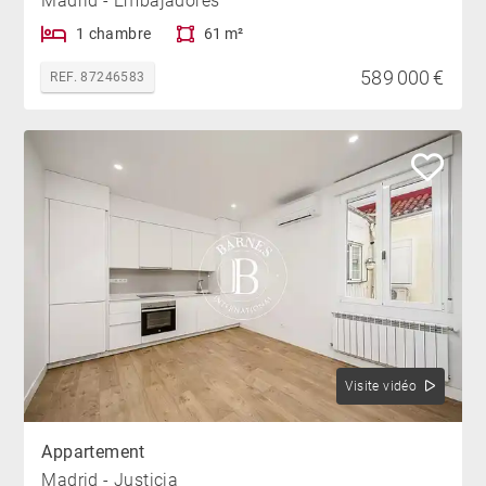
Madrid - Embajadores
1 chambre
61 m²
589 000 €
REF. 87246583
Visite vidéo
Appartement
Madrid - Justicia