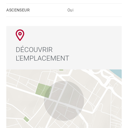
ASCENSEUR
Oui
Son emplacement constitue sans aucun doute l'un de
ses plus grands atouts : à deux pas de la meilleure
offre gastronomique, des boutiques de créateurs, des
galeries d'art et de la vie culturelle du centre-ville, avec
d'excellentes connexions de transport public à
DÉCOUVRIR
quelques mètres.
L'EMPLACEMENT