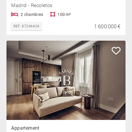
Nous vous invitons à découvrir cet appartement
Madrid - Recoletos
élégant et exclusif au cœur de Madrid. N'hésitez pas à
2 chambres
100 m²
visiter notre site web Barnes, où vous trouverez une
1 600 000 €
REF. 87246424
sélection soignée de propriétés uniques et exclusives
dans les meilleurs quartiers de la ville.
Appartement