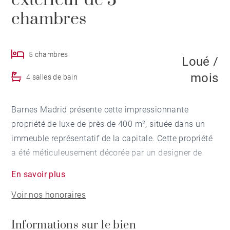
extérieur de 5
chambres
5 chambres
Loué /
mois
4 salles de bain
Barnes Madrid présente cette impressionnante
propriété de luxe de près de 400 m², située dans un
immeuble représentatif de la capitale. Cette propriété
a été méticuleusement décorée par un designer de
renom, avec une rénovation complète qui combine le
En savoir plus
meilleur du style néoclassique avec des éléments
Voir nos honoraires
contemporains, créant ainsi un lieu de vie unique et
exclusif. Composée de 5 chambres, 4 salles de bains
Informations sur le bien
(plus un WC invités) et de 2 places de parking au