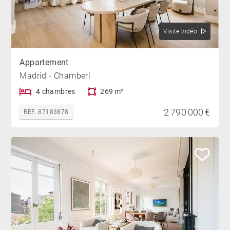
Visite vidéo
Appartement
Madrid - Chamberí
4 chambres
269 m²
2 790 000 €
REF. 87183878