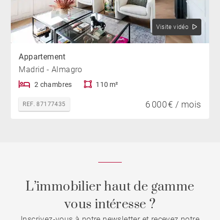
Visite vidéo
Appartement
Madrid - Almagro
2 chambres
110 m²
6 000 € / mois
REF. 87177435
L’immobilier haut de gamme
vous intéresse ?
Inscrivez-vous à notre newsletter et recevez notre