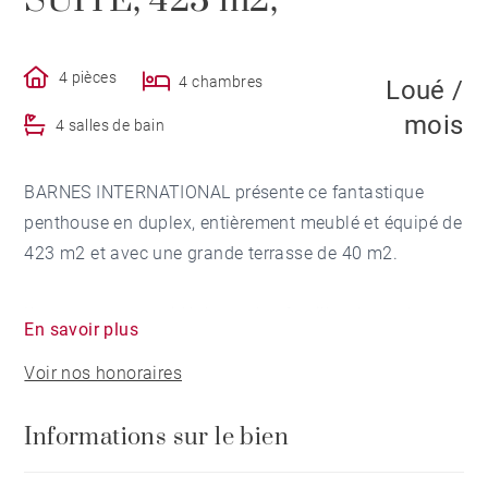
SUITE, 423 m2,
4 pièces
4 chambres
Loué /
mois
4 salles de bain
BARNES INTERNATIONAL présente ce fantastique
penthouse en duplex, entièrement meublé et équipé de
423 m2 et avec une grande terrasse de 40 m2.
L'appartement est idéal pour les familles étrangères,
En savoir plus
peut être un cadre supérieur, un diplomate, un homme
Voir nos honoraires
d'affaires avec sa famille.
Informations sur le bien
Le quartier où se trouve la propriété dispose de tous
les services et communications. Situé dans un