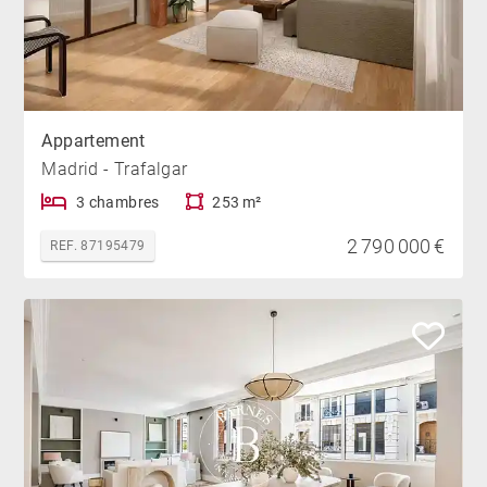
Appartement
Madrid - Trafalgar
3 chambres
253 m²
2 790 000 €
REF. 87195479