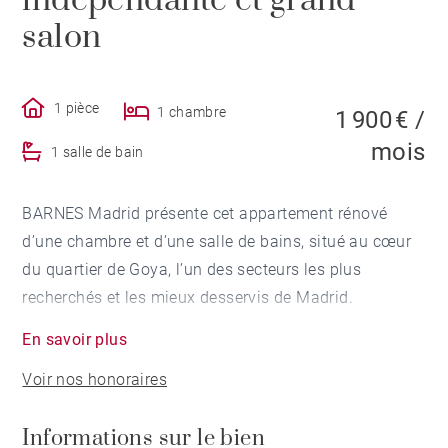
indépendante et grand
salon
1 pièce
1 chambre
1 900 € /
mois
1 salle de bain
BARNES Madrid présente cet appartement rénové
d’une chambre et d’une salle de bains, situé au cœur
du quartier de Goya, l’un des secteurs les plus
recherchés et les mieux desservis de Madrid.
En savoir plus
Le bien se distingue par sa luminosité grâce à son
Voir nos honoraires
étage élevé et à sa grande fenêtre dans le salon,
offrant une agréable lumière naturelle tout au long de
Informations sur le bien
la journée. Il dispose d’une cuisine indépendante