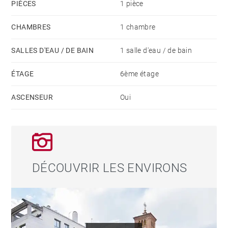
PIÈCES
1 pièce
Nous vous invitons à le visiter, ainsi qu’à consulter le
site web de BARNES, où vous pourrez découvrir notre
CHAMBRES
1 chambre
sélection de biens uniques et exclusifs.
SALLES D'EAU / DE BAIN
1 salle d'eau / de bain
ÉTAGE
6ème étage
ASCENSEUR
Oui
DÉCOUVRIR LES ENVIRONS