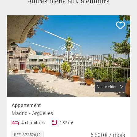
Autres biens aux alentours
Visite vidéo
Appartement
Madrid - Argüelles
4 chambres
187 m²
6 500 € / mois
REF. 87252619