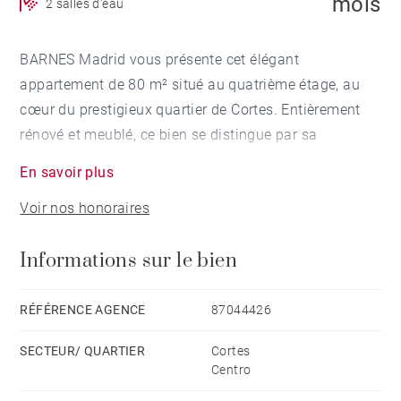
mois
2 salles d'eau
BARNES Madrid vous présente cet élégant
appartement de 80 m² situé au quatrième étage, au
cœur du prestigieux quartier de Cortes. Entièrement
rénové et meublé, ce bien se distingue par sa
luminosité, son design contemporain et son
En savoir plus
emplacement privilégié en plein centre de Madrid.
Voir nos honoraires
L’appartement dispose d’un agréable salon-salle à
Informations sur le bien
manger avec cuisine ouverte entièrement équipée, de
deux chambres doubles ainsi que de deux salles de
bains complètes avec douche. Grâce à son étage
RÉFÉRENCE AGENCE
87044426
élevé et à son orientation, le bien bénéficie d’une belle
SECTEUR/ QUARTIER
Cortes
lumière naturelle et de vues dégagées.
Centro