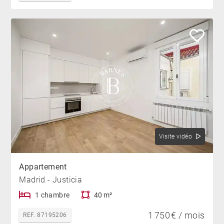
Visite vidéo
Appartement
Madrid - Justicia
1 chambre
40 m²
1 750 € / mois
REF. 87195206