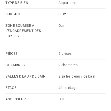
La propriété offre également la climatisation, le
TYPE DE BIEN
Appartement
chauffage central, un ascenseur ainsi que tout le
SURFACE
80 m²
confort nécessaire pour une installation immédiate.
ZONE SOUMISE À
Oui
Idéalement situé à quelques minutes du parc du
L'ENCADREMENT DES
LOYERS
Retiro, de la gare d’Atocha et du musée du Prado,
dans l’un des quartiers les plus vivants et recherchés
de Madrid, entouré de restaurants, commerces et
PIÈCES
2 pièces
excellentes connexions de transport.
CHAMBRES
2 chambres
SALLES D'EAU / DE BAIN
2 salles d'eau / de bain
ÉTAGE
4ème étage
ASCENSEUR
Oui