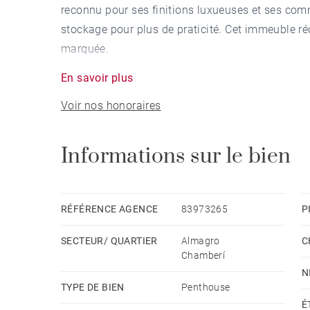
reconnu pour ses finitions luxueuses et ses c
stockage pour plus de praticité. Cet immeuble ré
marquée.
En savoir plus
Le penthouse, encore à inaugurer, propose une di
Voir nos honoraires
salle de bains attenante et une supplémentaire 
grande terrasse, offrant un espace supplémentaire
plus, la propriété dispose d'une cuisine entière
Informations sur le bien
Les commodités exclusives de l'immeuble, compre
une autre chauffée, une salle de sport à la pointe
RÉFÉRENCE AGENCE
83973265
P
espaces verts. De plus, l'immeuble a été construi
SECTEUR/ QUARTIER
Almagro
C
d'efficacité énergétique et est accessible aux pe
Chamberí
N
Situé au cœur d'Almagro, le penthouse offre un 
TYPE DE BIEN
Penthouse
gamme et aux espaces verts. Avec une vue sur la 
É