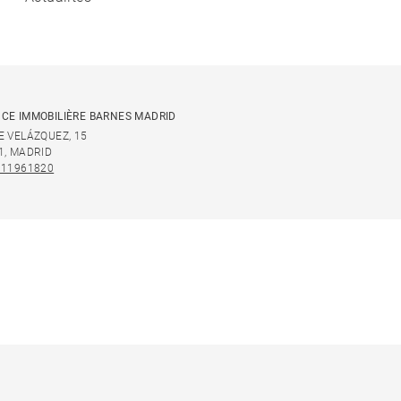
CE IMMOBILIÈRE BARNES MADRID
E VELÁZQUEZ, 15
1, MADRID
911961820