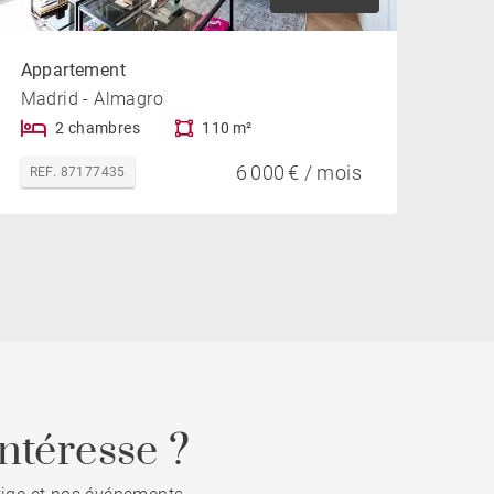
Appartement
Madrid - Almagro
2 chambres
110 m²
6 000 € / mois
REF. 87177435
ntéresse ?