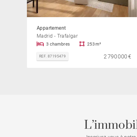
Appartement
Madrid - Trafalgar
3 chambres
253 m²
2 790 000 €
REF. 87195479
L’immobil