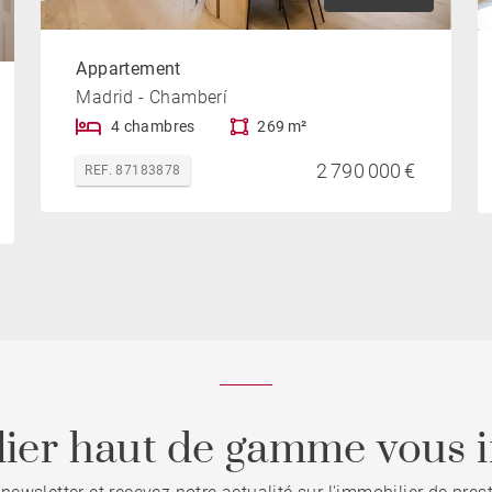
Appartement
Madrid - Chamberí
4 chambres
269 m²
2 790 000 €
REF. 87183878
ier haut de gamme vous i