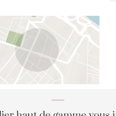
s principaux services de base à quelques mètres,
loisirs, l'Avenida de Europa, de l'hôpital, des
de la propriété. De plus, vous avez le privilège
ent 8 km, cette zone est devenue l'un des centres de
la communauté. Le centre-ville est entouré de
l'un des plus grands parcs de Madrid, que Pozuelo a
osaguas. Outre son excellente situation
e de connexions avec d'autres municipalités, et
 léger (Metro Ligero). Profitez de l'environnement
virons est un luxe. Le parc Somosaguas et les
elo une enclave idéale pour les amoureux de la
ier haut de gamme vous i