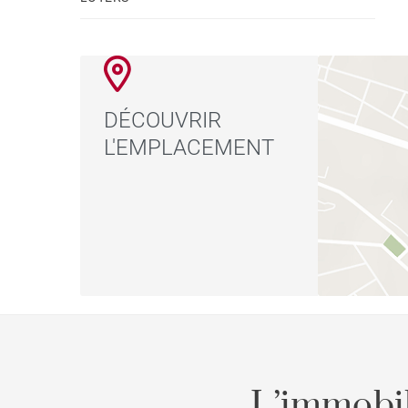
Grâce à sa proximité avec Húmera, il dispose de
ainsi que de la principale zone commerciale et de 
services sportifs et éducatifs à quelques minutes 
d'être très proche du centre de Madrid, à seulem
DÉCOUVRIR
population les plus importants du nord-ouest de 
L'EMPLACEMENT
grands espaces verts, dont la "Casa de Campo", 
agrandi en développant le parc forestier de Som
géographique, Pozuelo dispose d'un grand nombr
notamment de deux gares de banlieue et du métro
L'environnement naturel de Pozuelo et de ses en
différents espaces verts font de la ville de Pozu
nature et des grands espaces.
L’immobil