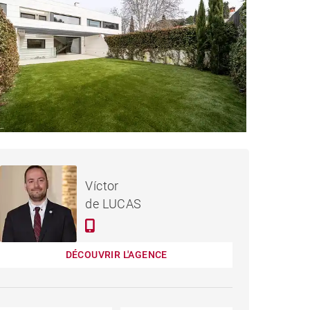
MAISON POZUELO DE
Loué / mois
Víctor
ALARCÓN - 295 M²
de LUCAS
DÉCOUVRIR L'AGENCE