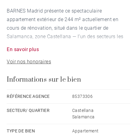
BARNES Madrid présente ce spectaculaire
appartement extérieur de 244 m² actuellement en
cours de rénovation, situé dans le quartier de
Salamanca, zone Castellana — l’un des secteurs les
plus exclusifs et recherchés de Madrid. Installé dans
En savoir plus
un immeuble représentatif construit en 1960, l’édifice
Voir nos honoraires
bénéficie d’un service de conciergerie garantissant
confort, sécurité et un cadre distingué.
Informations sur le bien
L’appartement, en pleine rénovation intégrale, allie
design contemporain, luminosité et générosité des
RÉFÉRENCE AGENCE
85373306
espaces, idéal pour ceux qui recherchent une
SECTEUR/ QUARTIER
Castellana
résidence de luxe personnalisée au cœur de la
Salamanca
capitale. La distribution a été pensée pour offrir
fonctionnalité et intimité, avec une séparation claire
TYPE DE BIEN
Appartement